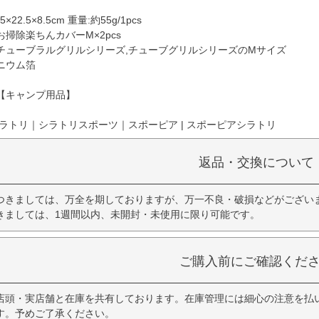
22.5×8.5cm 重量:約55g/1pcs
掃除楽ちんカバーM×2pcs
チューブラルグリルシリーズ,チューブグリルシリーズのMサイズ
ニウム箔
【キャンプ用品】
ラトリ｜シラトリスポーツ｜スポーピア | スポーピアシラトリ
返品・交換について
つきましては、万全を期しておりますが、万一不良・破損などがござい
きましては、1週間以内、未開封・未使用に限り可能です。
ご購入前にご確認くだ
店頭・実店舗と在庫を共有しております。在庫管理には細心の注意を払
す。予めご了承ください。