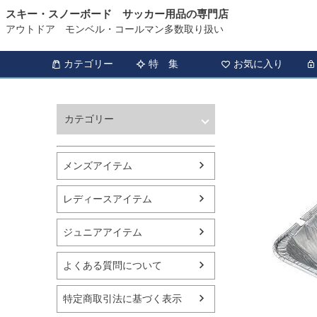
スキー・スノーボード サッカー用品の専門店
アウトドア モンベル・コールマン多数取り扱い
カテゴリー
特 集
お気に入り
カテゴリー
ウィンタースポーツ
サッカー・フットサル
メンズアイテム
アウトドア
トレッキング
レディースアイテム
バスケットボール
シューズ
ジュニアアイテム
ランニング用品
スポーツアパレル
よくある質問について
テニス
バレーボール
特定商取引法に基づく表示
フィットネス用品
スイミング用品