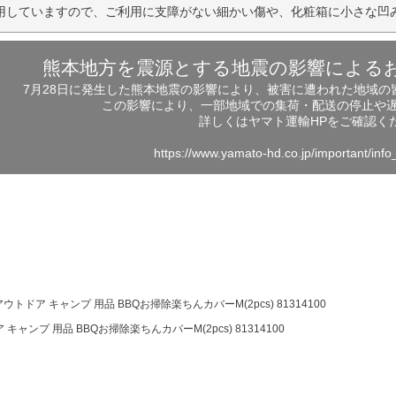
用していますので、ご利用に支障がない細かい傷や、化粧箱に小さな凹
熊本地方を震源とする地震の影響による
7月28日に発生した熊本地震の影響により、被害に遭われた地域
この影響により、一部地域での集荷・配送の停止や
詳しくはヤマト運輸HPをご確認く
https://www.yamato-hd.co.jp/important/inf
アウトドア キャンプ 用品 BBQお掃除楽ちんカバーM(2pcs) 81314100
 キャンプ 用品 BBQお掃除楽ちんカバーM(2pcs) 81314100