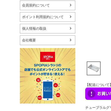
マリン
会員規約について
スケートボード
野球・ソフトボール
ポイント利用規約について
ゴルフ
卓球用品
個人情報の取扱
健康器具・サポーター
スポーツアクセサリー
会社概要
バッグ・サングラス
ハンドボール用品
ラグビー用品
グランドゴルフ
【配送について
チューブラルグ