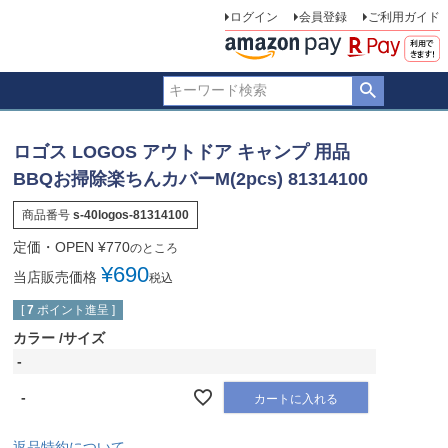
ログイン
会員登録
ご利用ガイド
ロゴス LOGOS アウトドア キャンプ 用品
BBQお掃除楽ちんカバーM(2pcs) 81314100
商品番号
s-40logos-81314100
定価・OPEN
¥
770
のところ
¥
690
当店販売価格
税込
[
7
ポイント進呈 ]
カラー
サイズ
-
-
カートに入れる
返品特約について