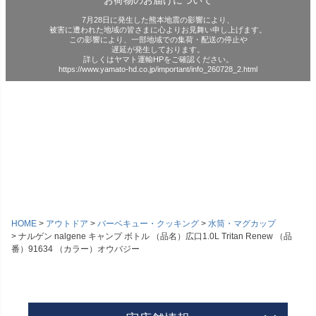
お荷物のお届けについて
7月28日に発生した熊本地震の影響により、
被害に遭われた地域の皆さまに心よりお見舞い申し上げます。
この影響により、一部地域での集荷・配送の停止や
遅延が発生しております。
詳しくはヤマト運輸HPをご確認ください。
https://www.yamato-hd.co.jp/important/info_260728_2.html
HOME
アウトドア
バーベキュー・クッキング
水筒・マグカップ
ナルゲン nalgene キャンプ ボトル （品名）広口1.0L Tritan Renew （品
番）91634 （カラー）オウバジー