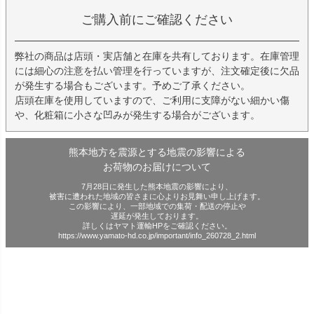
ご購入前にご確認ください
弊社の商品は店頭・実店舗と在庫を共有しております。在庫管理
には細心の注意を払い管理を行っていますが、注文確定後に欠品
が発生する場合もございます。予めご了承ください。
店頭在庫を使用していますので、ご利用に支障がない細かい傷
や、化粧箱に小さな凹みが発生する場合がございます。
熊本地方を震源とする地震の影響による
お荷物のお届けについて
7月28日に発生した熊本地震の影響により、
被害に遭われた地域の皆さまに心よりお見舞い申し上げます。
この影響により、一部地域での集荷・配送の停止や
遅延が発生しております。
詳しくはヤマト運輸HPをご確認ください。
https://www.yamato-hd.co.jp/important/info_260728_2.html