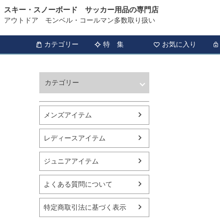
スキー・スノーボード サッカー用品の専門店
アウトドア モンベル・コールマン多数取り扱い
カテゴリー
特 集
お気に入り
カテゴリー
ウィンタースポーツ
サッカー・フットサル
メンズアイテム
アウトドア
トレッキング
レディースアイテム
バスケットボール
シューズ
ジュニアアイテム
ランニング用品
スポーツアパレル
よくある質問について
テニス
バレーボール
特定商取引法に基づく表示
フィットネス用品
スイミング用品