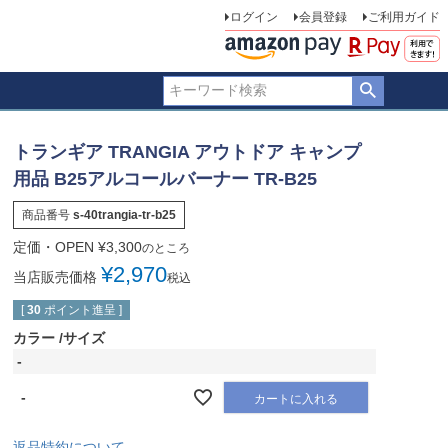
ログイン
会員登録
ご利用ガイド
トランギア TRANGIA アウトドア キャンプ
用品 B25アルコールバーナー TR-B25
商品番号
s-40trangia-tr-b25
定価・OPEN
¥
3,300
のところ
¥
2,970
当店販売価格
税込
[
30
ポイント進呈 ]
カラー
サイズ
-
-
カートに入れる
返品特約について