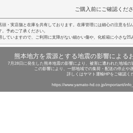
ご購入前にご確認くだ
店頭・実店舗と在庫を共有しております。在庫管理には細心の注意を払
す。予めご了承ください。
用していますので、ご利用に支障がない細かい傷や、化粧箱に小さな凹
熊本地方を震源とする地震の影響による
7月28日に発生した熊本地震の影響により、被害に遭われた地域
この影響により、一部地域での集荷・配送の停止や
詳しくはヤマト運輸HPをご確認く
https://www.yamato-hd.co.jp/important/inf