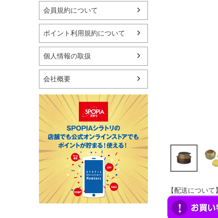
マリン
会員規約について
スケートボード
野球・ソフトボール
ポイント利用規約について
ゴルフ
卓球用品
個人情報の取扱
健康器具・サポーター
スポーツアクセサリー
会社概要
バッグ・サングラス
ハンドボール用品
ラグビー用品
グランドゴルフ
【配送について