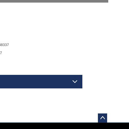
8337
7
ペー