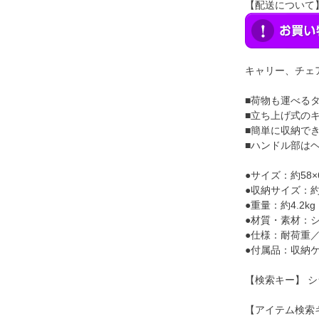
【配送について
キャリー、チェ
■荷物も運べる
■立ち上げ式の
■簡単に収納で
■ハンドル部は
●サイズ：約58×64
●収納サイズ：約29
●重量：約4.2kg
●材質・素材：
●仕様：耐荷重／
●付属品：収納
【検索キー】 シ
【アイテム検索キー