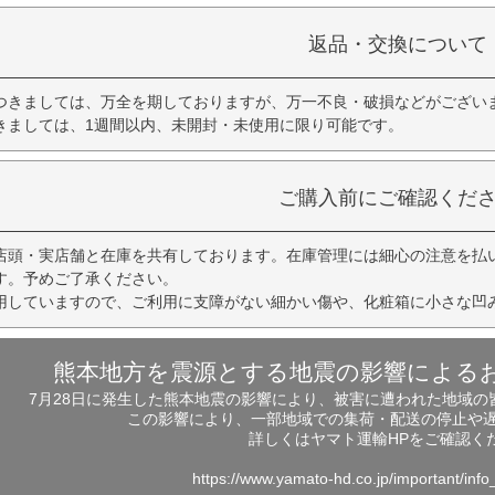
返品・交換について
つきましては、万全を期しておりますが、万一不良・破損などがござい
きましては、1週間以内、未開封・未使用に限り可能です。
ご購入前にご確認くだ
店頭・実店舗と在庫を共有しております。在庫管理には細心の注意を払
す。予めご了承ください。
用していますので、ご利用に支障がない細かい傷や、化粧箱に小さな凹
熊本地方を震源とする地震の影響による
7月28日に発生した熊本地震の影響により、被害に遭われた地域
この影響により、一部地域での集荷・配送の停止や
詳しくはヤマト運輸HPをご確認く
https://www.yamato-hd.co.jp/important/inf