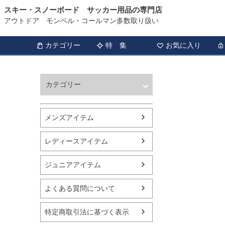
スキー・スノーボード サッカー用品の専門店
アウトドア モンベル・コールマン多数取り扱い
カテゴリー
特 集
お気に入り
カテゴリー
ウィンタースポーツ
サッカー・フットサル
メンズアイテム
アウトドア
トレッキング
レディースアイテム
バスケットボール
シューズ
ジュニアアイテム
ランニング用品
スポーツアパレル
よくある質問について
テニス
バレーボール
特定商取引法に基づく表示
フィットネス用品
スイミング用品