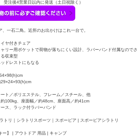
】 受注後4営業日以内に発送（土日祝除く）
ア、一石二鳥。近所のお出かけはこれ一台で。
タイヤ付きチェア
キャリー用ポケットで荷物が落ちにくい設計、ラバーバンド付属なので
きる収束型
ヘッドレストにもなる
×98(h)cm
×24×93(h)cm
シート／ポリエステル、フレーム／スチール、他
約100kg、座面幅／約48cm、座面高／約41cm
ケース、ラック付ラバーバンド
ラトリ｜シラトリスポーツ｜スポーピア | スポーピアシラトリ
】 | アウトドア 用品 | キャンプ