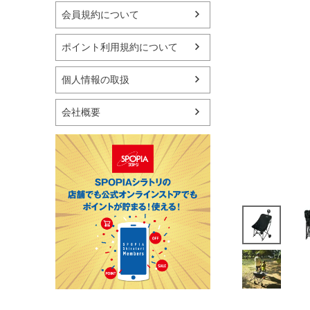
マリン
会員規約について
スケートボード
野球・ソフトボール
ポイント利用規約について
ゴルフ
卓球用品
個人情報の取扱
健康器具・サポーター
スポーツアクセサリー
会社概要
バッグ・サングラス
ハンドボール用品
ラグビー用品
グランドゴルフ