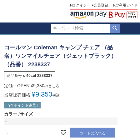
ログイン
会員登録
ご利用ガイド
コールマン Coleman キャンプ チェア （品
名）ワンマイルチェア（ジェットブラック）
（品番） 2238337
商品番号
s-40col-2238337
定価・OPEN
¥
9,350
のところ
¥
9,350
当店販売価格
税込
[
94
ポイント進呈 ]
カラー
サイズ
-
-
カートに入れる