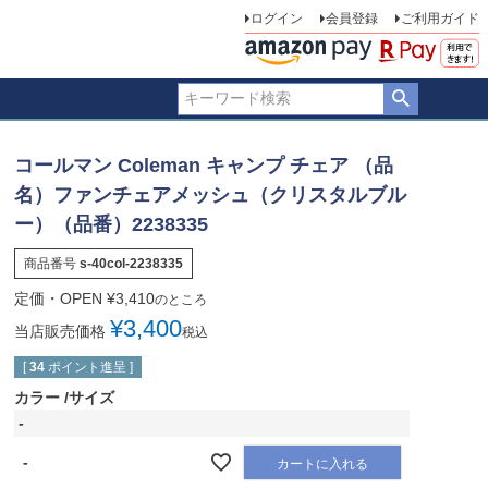
ログイン
会員登録
ご利用ガイド
コールマン Coleman キャンプ チェア （品
名）ファンチェアメッシュ（クリスタルブル
ー）（品番）2238335
商品番号
s-40col-2238335
定価・OPEN
¥
3,410
のところ
¥
3,400
当店販売価格
税込
[
34
ポイント進呈 ]
カラー
サイズ
-
-
カートに入れる