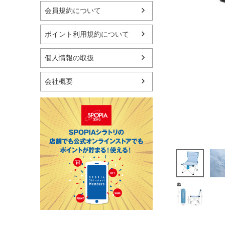
マリン
会員規約について
スケートボード
野球・ソフトボール
ポイント利用規約について
ゴルフ
卓球用品
個人情報の取扱
健康器具・サポーター
スポーツアクセサリー
会社概要
バッグ・サングラス
ハンドボール用品
ラグビー用品
グランドゴルフ