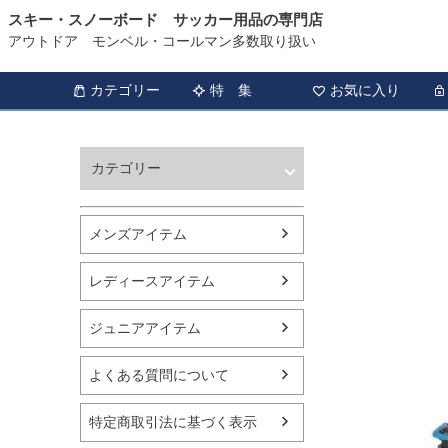
スキー・スノーボード サッカー用品の専門店
アウトドア モンベル・コールマン多数取り扱い
カテゴリー
特 集
お気に入り
カテゴリー
ウィンタースポーツ
サッカー・フットサル
メンズアイテム
アウトドア
トレッキング
レディースアイテム
バスケットボール
シューズ
ジュニアアイテム
ランニング用品
スポーツアパレル
よくある質問について
テニス
バレーボール
特定商取引法に基づく表示
フィットネス用品
スイミング用品