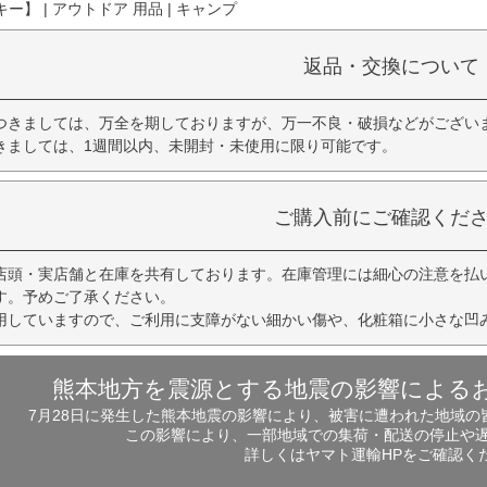
】 | アウトドア 用品 | キャンプ
返品・交換について
つきましては、万全を期しておりますが、万一不良・破損などがござい
きましては、1週間以内、未開封・未使用に限り可能です。
ご購入前にご確認くだ
店頭・実店舗と在庫を共有しております。在庫管理には細心の注意を払
す。予めご了承ください。
用していますので、ご利用に支障がない細かい傷や、化粧箱に小さな凹
熊本地方を震源とする地震の影響による
7月28日に発生した熊本地震の影響により、被害に遭われた地域
この影響により、一部地域での集荷・配送の停止や
詳しくはヤマト運輸HPをご確認く