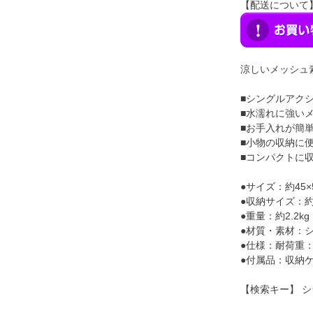
【配送について
涼しいメッシュ
■シングルアク
■水濡れに強い
■お手入れが簡
■小物の収納に
■コンパクトに
●サイズ：約45×54
●収納サイズ：約15
●重量：約2.2kg
●材質・素材：
●仕様：耐荷重：
●付属品：収納
【検索キー】 シ