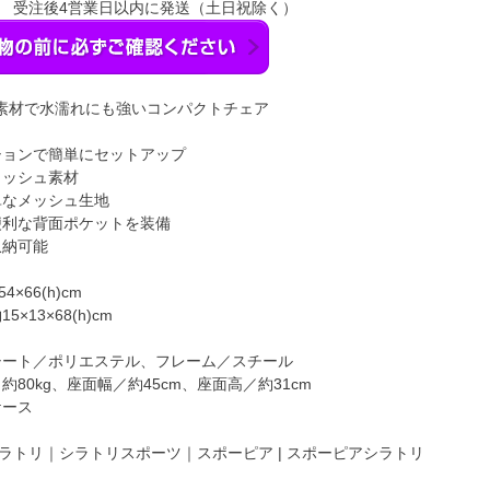
】 受注後4営業日以内に発送（土日祝除く）
素材で水濡れにも強いコンパクトチェア
ションで簡単にセットアップ
メッシュ素材
単なメッシュ生地
便利な背面ポケットを装備
収納可能
×66(h)cm
×13×68(h)cm
シート／ポリエステル、フレーム／スチール
約80kg、座面幅／約45cm、座面高／約31cm
ケース
ラトリ｜シラトリスポーツ｜スポーピア | スポーピアシラトリ