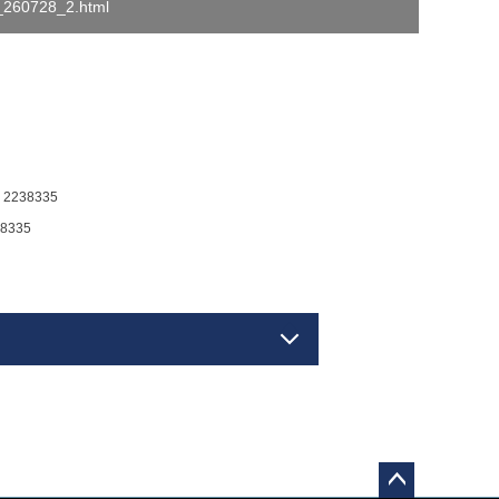
o_260728_2.html
238335
335