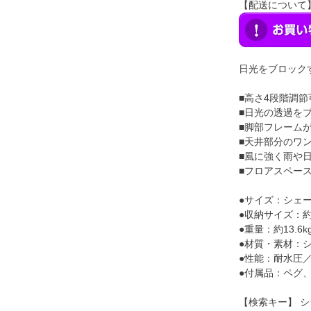
【配送について
日光をブロック
■高さ4段階調節
■日光の透過を
■脚部フレーム
■天井部分のワ
■風に強く雨や
■フロアスペー
●サイズ：シェード
●収納サイズ：約1
●重量：約13.6k
●材質・素材：
●性能：耐水圧／約
●付属品：ペグ
【検索キー】 シ