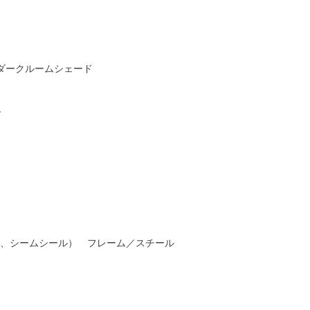
ダークルームシェード
ー
水、シームシール） フレーム／スチール