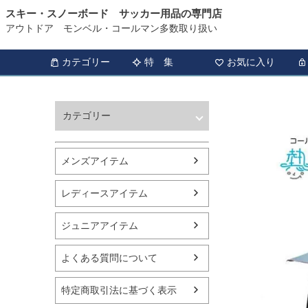
スキー・スノーボード サッカー用品の専門店
アウトドア モンベル・コールマン多数取り扱い
カテゴリー
特 集
お気に入り
カテゴリー
ウィンタースポーツ
サッカー・フットサル
メンズアイテム
アウトドア
トレッキング
レディースアイテム
バスケットボール
シューズ
ジュニアアイテム
ランニング用品
スポーツアパレル
よくある質問について
テニス
バレーボール
特定商取引法に基づく表示
フィットネス用品
スイミング用品