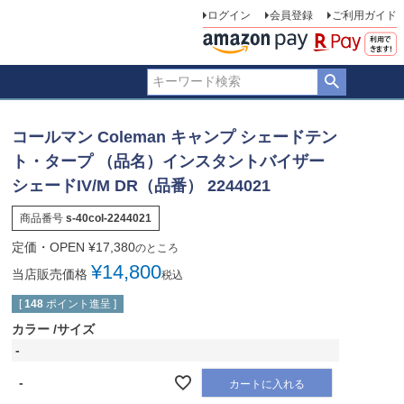
ログイン
会員登録
ご利用ガイド
コールマン Coleman キャンプ シェードテン
ト・タープ （品名）インスタントバイザー
シェードIV/M DR（品番） 2244021
商品番号
s-40col-2244021
定価・OPEN
¥
17,380
のところ
¥
14,800
当店販売価格
税込
[
148
ポイント進呈 ]
カラー
サイズ
-
-
カートに入れる