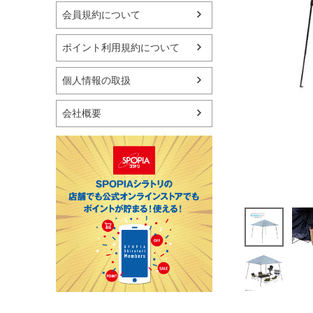
マリン
会員規約について
スケートボード
野球・ソフトボール
ポイント利用規約について
ゴルフ
卓球用品
個人情報の取扱
健康器具・サポーター
スポーツアクセサリー
会社概要
バッグ・サングラス
ハンドボール用品
ラグビー用品
グランドゴルフ