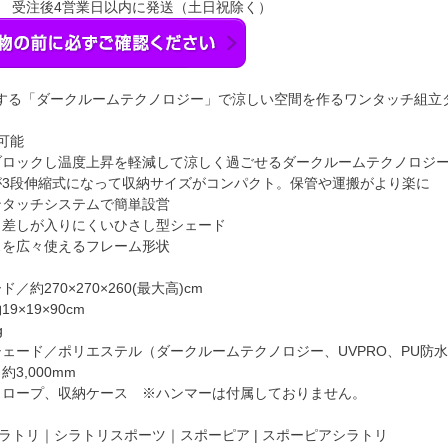
】 受注後4営業日以内に発送（土日祝除く）
する「ダークルームテクノロジー」で涼しい空間を作るワンタッチ組立
可能
ブロックし温度上昇を軽減して涼しく過ごせるダークルームテクノロジ
が3段伸縮式になって収納サイズがコンパクト。保管や運搬がより楽に
ンタッチシステムで簡単設営
日差しが入りにくいひさし型シェード
スを広々使えるフレーム形状
／約270×270×260(最大高)cm
9×19×90cm
g
シェード／ポリエステル（ダークルームテクノロジー、UVPRO、PU防
3,000mm
、ロープ、収納ケース ※ハンマーは付属しておりません。
ラトリ｜シラトリスポーツ｜スポーピア | スポーピアシラトリ