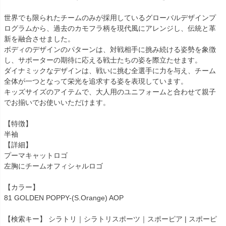
世界でも限られたチームのみが採用しているグローバルデザインプ
ログラムから、過去のカモフラ柄を現代風にアレンジし、伝統と革
新を融合させました。
ボディのデザインのパターンは、対戦相手に挑み続ける姿勢を象徴
し、サポーターの期待に応える戦士たちの姿を際立たせます。
ダイナミックなデザインは、戦いに挑む全選手に力を与え、チーム
全体が一つとなって栄光を追求する姿を表現しています。
キッズサイズのアイテムで、大人用のユニフォームと合わせて親子
でお揃いでお使いいただけます。
【特徴】
半袖
【詳細】
プーマキャットロゴ
左胸にチームオフィシャルロゴ
【カラー】
81 GOLDEN POPPY-(S.Orange) AOP
【検索キー】 シラトリ｜シラトリスポーツ｜スポーピア | スポーピ