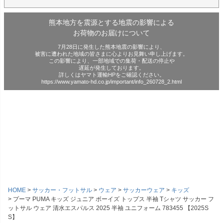
熊本地方を震源とする地震の影響による
お荷物のお届けについて
7月28日に発生した熊本地震の影響により、
被害に遭われた地域の皆さまに心よりお見舞い申し上げます。
この影響により、一部地域での集荷・配送の停止や
遅延が発生しております。
詳しくはヤマト運輸HPをご確認ください。
https://www.yamato-hd.co.jp/important/info_260728_2.html
HOME
サッカー・フットサル
ウェア
サッカーウェア
キッズ
プーマ PUMA キッズ ジュニア ボーイズ トップス 半袖 Tシャツ サッカー フ
ットサル ウェア 清水エスパルス 2025 半袖 ユニフォーム 783455 【2025S
S】