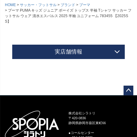
HOME
サッカー・フットサル
ブランド
プーマ
プーマ PUMA キッズ ジュニア ボーイズ トップス 半袖 Tシャツ サッカー フ
ットサル ウェア 清水エスパルス 2025 半袖 ユニフォーム 783455 【2025S
S】
実店舗情報
ペー
ジト
ップ
株式会社シラトリ
へ
〒420-0836
静岡県静岡市葵区東町66
●コールセンター