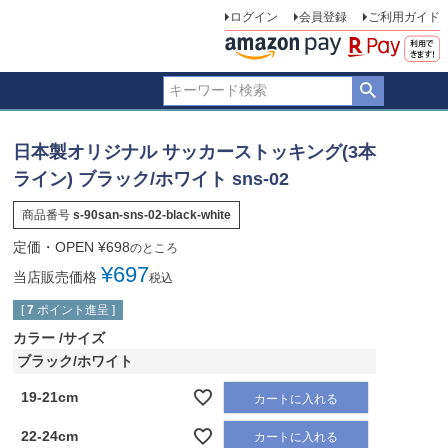
ログイン
会員登録
ご利用ガイド
日本製オリジナル サッカーストッキング(3本
ライン) ブラック/ホワイト sns-02
商品番号
s-90san-sns-02-black-white
定価・OPEN
¥
698
のところ
¥
697
当店販売価格
税込
[
7
ポイント進呈 ]
カラー
サイズ
ブラック/ホワイト
19-21cm
カートに入れる
22-24cm
カートに入れる