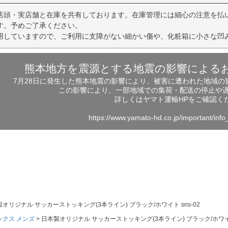
店頭・実店舗と在庫を共有しております。在庫管理には細心の注意を払
す。予めご了承ください。
用していますので、ご利用に支障がない細かい傷や、化粧箱に小さな凹
熊本地方を震源とする地震の影響による
7月28日に発生した熊本地震の影響により、被害に遭われた地域
この影響により、一部地域での集荷・配送の停止や
詳しくはヤマト運輸HPをご確認く
https://www.yamato-hd.co.jp/important/inf
オリジナル サッカーストッキング(3本ライン) ブラック/ホワイト sns-02
ックス メンズ
日本製オリジナル サッカーストッキング(3本ライン) ブラック/ホワイト 