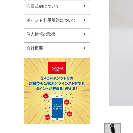
マリン
会員規約について
スケートボード
野球・ソフトボール
ポイント利用規約について
ゴルフ
卓球用品
個人情報の取扱
健康器具・サポーター
スポーツアクセサリー
会社概要
バッグ・サングラス
ハンドボール用品
ラグビー用品
グランドゴルフ