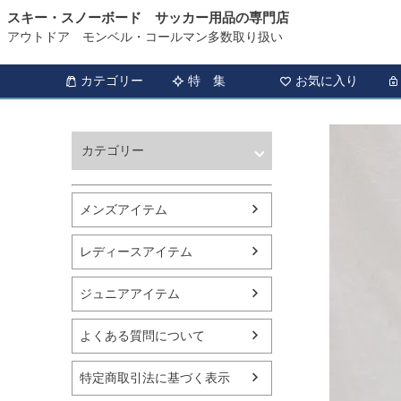
スキー・スノーボード サッカー用品の専門店
アウトドア モンベル・コールマン多数取り扱い
カテゴリー
特 集
お気に入り
カテゴリー
ウィンタースポーツ
サッカー・フットサル
メンズアイテム
アウトドア
トレッキング
レディースアイテム
バスケットボール
シューズ
ジュニアアイテム
ランニング用品
スポーツアパレル
よくある質問について
テニス
バレーボール
特定商取引法に基づく表示
フィットネス用品
スイミング用品