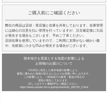
ご購入前にご確認ください
弊社の商品は店頭・実店舗と在庫を共有しております。在庫管理
には細心の注意を払い管理を行っていますが、注文確定後に欠品
が発生する場合もございます。予めご了承ください。
店頭在庫を使用していますので、ご利用に支障がない細かい傷
や、化粧箱に小さな凹みが発生する場合がございます。
熊本地方を震源とする地震の影響による
お荷物のお届けについて
7月28日に発生した熊本地震の影響により、
被害に遭われた地域の皆さまに心よりお見舞い申し上げます。
この影響により、一部地域での集荷・配送の停止や
遅延が発生しております。
詳しくはヤマト運輸HPをご確認ください。
https://www.yamato-hd.co.jp/important/info_260728_2.html