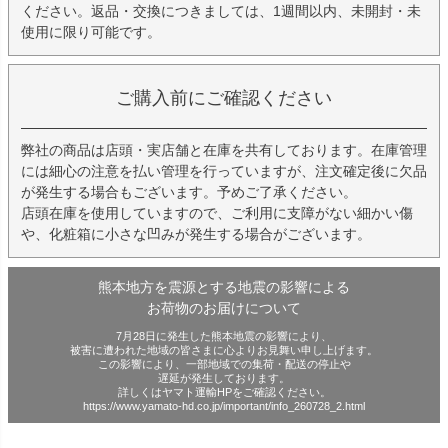
ください。返品・交換につきましては、1週間以内、未開封・未
使用に限り可能です。
ご購入前にご確認ください
弊社の商品は店頭・実店舗と在庫を共有しております。在庫管理
には細心の注意を払い管理を行っていますが、注文確定後に欠品
が発生する場合もございます。予めご了承ください。
店頭在庫を使用していますので、ご利用に支障がない細かい傷
や、化粧箱に小さな凹みが発生する場合がございます。
熊本地方を震源とする地震の影響による
お荷物のお届けについて
7月28日に発生した熊本地震の影響により、
被害に遭われた地域の皆さまに心よりお見舞い申し上げます。
この影響により、一部地域での集荷・配送の停止や
遅延が発生しております。
詳しくはヤマト運輸HPをご確認ください。
https://www.yamato-hd.co.jp/important/info_260728_2.html