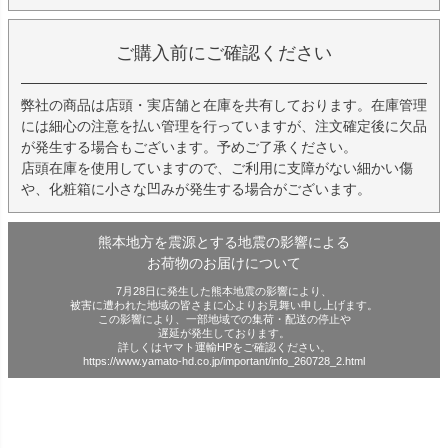
ご購入前にご確認ください
弊社の商品は店頭・実店舗と在庫を共有しております。在庫管理
には細心の注意を払い管理を行っていますが、注文確定後に欠品
が発生する場合もございます。予めご了承ください。
店頭在庫を使用していますので、ご利用に支障がない細かい傷
や、化粧箱に小さな凹みが発生する場合がございます。
熊本地方を震源とする地震の影響による
お荷物のお届けについて
7月28日に発生した熊本地震の影響により、
被害に遭われた地域の皆さまに心よりお見舞い申し上げます。
この影響により、一部地域での集荷・配送の停止や
遅延が発生しております。
詳しくはヤマト運輸HPをご確認ください。
https://www.yamato-hd.co.jp/important/info_260728_2.html