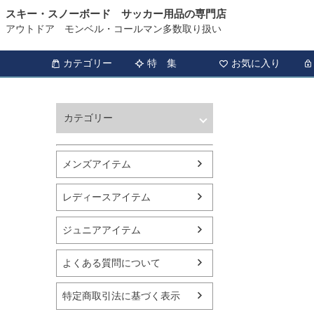
スキー・スノーボード サッカー用品の専門店
アウトドア モンベル・コールマン多数取り扱い
カテゴリー
特 集
お気に入り
カテゴリー
ウィンタースポーツ
サッカー・フットサル
メンズアイテム
アウトドア
トレッキング
レディースアイテム
バスケットボール
シューズ
ジュニアアイテム
ランニング用品
スポーツアパレル
よくある質問について
テニス
バレーボール
特定商取引法に基づく表示
フィットネス用品
スイミング用品