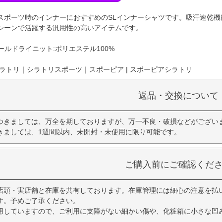
スポーツ時のインナーにおすすめのSLインナーシャツです。吸汗速乾
シーンで活躍する汎用性の高いアイテムです。
ールドライニット:ポリエステル100%
ラトリ｜シラトリスポーツ｜スポーピア | スポーピアシラトリ
返品・交換について
つきましては、万全を期しておりますが、万一不良・破損などがござい
きましては、1週間以内、未開封・未使用に限り可能です。
ご購入前にご確認くだ
店頭・実店舗と在庫を共有しております。在庫管理には細心の注意を払
す。予めご了承ください。
用していますので、ご利用に支障がない細かい傷や、化粧箱に小さな凹