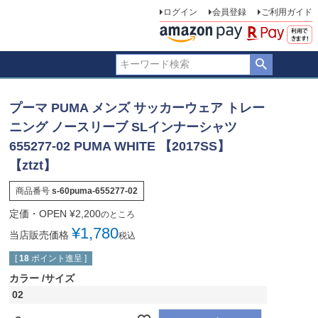
ログイン
会員登録
ご利用ガイド
プーマ PUMA メンズ サッカーウェア トレー
ニング ノースリーブ SLインナーシャツ
655277-02 PUMA WHITE 【2017SS】
【ztzt】
商品番号
s-60puma-655277-02
定価・OPEN
¥
2,200
のところ
¥
1,780
当店販売価格
税込
[
18
ポイント進呈 ]
カラー
サイズ
02