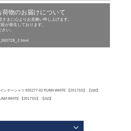
お荷物のお届けについて
の皆さまに心よりお見舞い申し上げます。
遅延が発生しております。
ださい。
o_260728_2.html
シャツ 655277-02 PUMA WHITE 【2017SS】 【ztzt】
WHITE 【2017SS】 【ztzt】