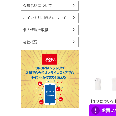
マリン
会員規約について
スケートボード
野球・ソフトボール
ポイント利用規約について
ゴルフ
卓球用品
個人情報の取扱
健康器具・サポーター
スポーツアクセサリー
会社概要
バッグ・サングラス
ハンドボール用品
ラグビー用品
グランドゴルフ
【配送について