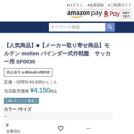
ログイン
会員登録
ご利用ガイド
【人気商品】■【メーカー取り寄せ商品】モ
ルテン molten バインダー式作戦盤 サッカ
ー用 SF0030
商品番号
s-90molt-sf0030
定価・OPEN
¥
4,600
のところ
¥
4,150
当店販売価格
税込
[
42
ポイント進呈 ]
カラー
サイズ
-
F
—
在庫切れ