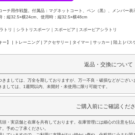
コーチ用作戦盤。付属品：マグネットコート、ペン（黒）、メンバー表
縦32.5×横24cm、使用時：縦32.5×横48cm
ラトリ｜シラトリスポーツ｜スポーピア | スポーピアシラトリ
ー】 | トレーニング | アクセサリー | タイマー | サッカー | 陸
返品・交換について
つきましては、万全を期しておりますが、万一不良・破損などがござい
きましては、1週間以内、未開封・未使用に限り可能です。
ご購入前にご確認くだ
店頭・実店舗と在庫を共有しております。在庫管理には細心の注意を払
す。予めご了承ください。
用していますので、ご利用に支障がない細かい傷や、化粧箱に小さな凹