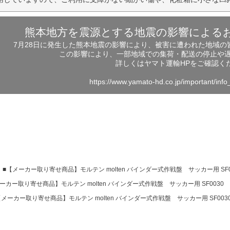
熊本地方を震源とする地震の影響による
7月28日に発生した熊本地震の影響により、被害に遭われた地域
この影響により、一部地域での集荷・配送の停止や
詳しくはヤマト運輸HPをご確認く
https://www.yamato-hd.co.jp/important/inf
■【メーカー取り寄せ商品】モルテン molten バインダー式作戦盤 サッカー用 SF0
カー取り寄せ商品】モルテン molten バインダー式作戦盤 サッカー用 SF0030
メーカー取り寄せ商品】モルテン molten バインダー式作戦盤 サッカー用 SF003