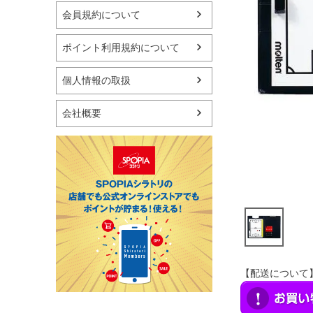
マリン
会員規約について
スケートボード
野球・ソフトボール
ポイント利用規約について
ゴルフ
卓球用品
個人情報の取扱
健康器具・サポーター
スポーツアクセサリー
会社概要
バッグ・サングラス
ハンドボール用品
ラグビー用品
グランドゴルフ
【配送について