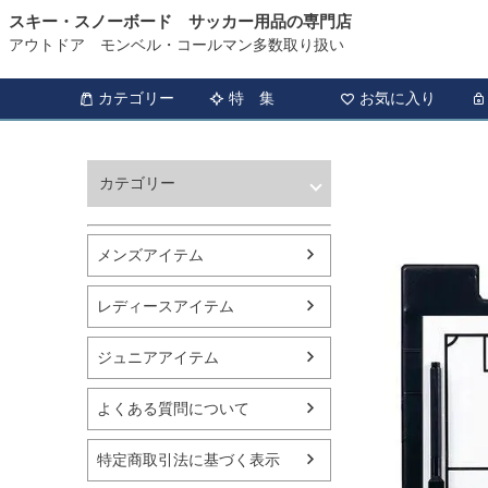
スキー・スノーボード サッカー用品の専門店
アウトドア モンベル・コールマン多数取り扱い
カテゴリー
特 集
お気に入り
カテゴリー
ウィンタースポーツ
サッカー・フットサル
メンズアイテム
アウトドア
トレッキング
レディースアイテム
バスケットボール
シューズ
ジュニアアイテム
ランニング用品
スポーツアパレル
よくある質問について
テニス
バレーボール
特定商取引法に基づく表示
フィットネス用品
スイミング用品