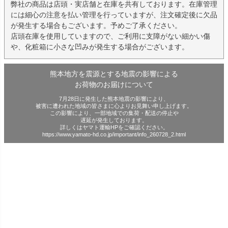
弊社の商品は店頭・実店舗と在庫を共有しております。在庫管理
には細心の注意を払い管理を行っていますが、注文確定後に欠品
が発生する場合もございます。予めご了承ください。
店頭在庫を使用していますので、ご利用に支障がない細かい傷
や、化粧箱に小さな凹みが発生する場合がございます。
熊本地方を震源とする地震の影響による
お荷物のお届けについて
7月28日に発生した熊本地震の影響により、
被害に遭われた地域の皆さまに心よりお見舞い申し上げます。
この影響により、一部地域での集荷・配送の停止や
遅延が発生しております。
詳しくはヤマト運輸HPをご確認ください。
https://www.yamato-hd.co.jp/important/info_260728_2.html