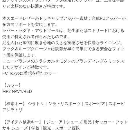
りと比類のない快適さが特徴です。
本スエードレザーのトゥキャップアッパー素材；合成PUアッパーが
多方向サポートを実現します。
ラバー・ラグド・アウトソールは、芝生またはストリートにおける
使用に特定されて作られたものです。
足を入れた瞬間に履き心地の良さを実感させる快適なライニング。
フック＆ループクロージャは調節が早く簡単にできる安全なフィッ
ト感を保証します。
ニューバランスのクラシカル＆モダンのブランディングをミックス
したデザインが特徴です。
FC Tokyoに着想を得たカラー
【カラー】
MP2 NAVY/RED
【検索キー】 シラトリ｜シラトリスポーツ｜スポーピア | スポーピ
アシラトリ
【アイテム検索キー】 | ジュニア | シューズ 用品 | サッカー・フット
サル シューズ | 学校 | 観光・スポーツ観戦