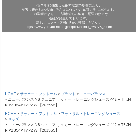
7月28日に発生した熊本地震の影響により、
被害に遭われた地域の皆さまに心よりお見舞い申し上げます。
この影響により、一部地域での集荷・配送の停止や
遅延が発生しております。
詳しくはヤマト運輸HPをご確認ください。
https://www.yamato-hd.co.jp/important/info_260728_2.html
HOME
サッカー・フットサル
ブランド
ニューバランス
ニューバランス NB ジュニア サッカー トレーニングシューズ 442 V TF JN
R V2 JS4VTMP2 W 【2025SS】
HOME
サッカー・フットサル
フットサル・トレーニングシューズ
キッズ
ニューバランス NB ジュニア サッカー トレーニングシューズ 442 V TF JN
R V2 JS4VTMP2 W 【2025SS】