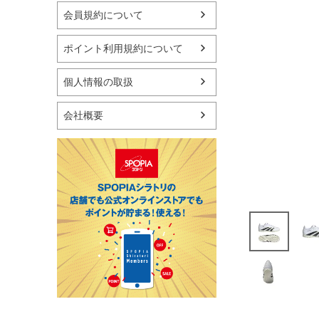
マリン
会員規約について
スケートボード
野球・ソフトボール
ポイント利用規約について
ゴルフ
卓球用品
個人情報の取扱
健康器具・サポーター
スポーツアクセサリー
会社概要
バッグ・サングラス
ハンドボール用品
ラグビー用品
グランドゴルフ