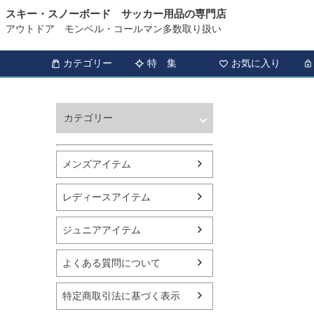
スキー・スノーボード サッカー用品の専門店
アウトドア モンベル・コールマン多数取り扱い
カテゴリー
特 集
お気に入り
カテゴリー
ウィンタースポーツ
サッカー・フットサル
メンズアイテム
アウトドア
トレッキング
レディースアイテム
バスケットボール
シューズ
ジュニアアイテム
ランニング用品
スポーツアパレル
よくある質問について
テニス
バレーボール
特定商取引法に基づく表示
フィットネス用品
スイミング用品