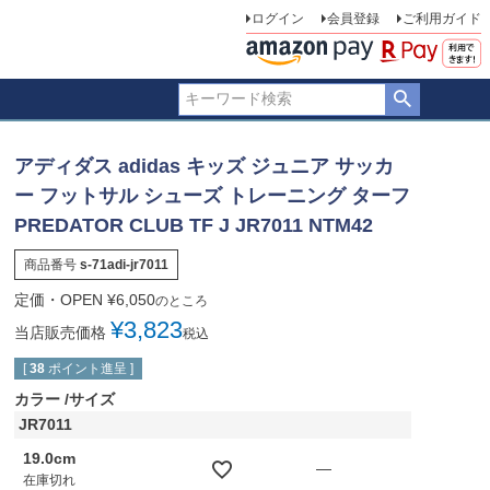
ログイン
会員登録
ご利用ガイド
アディダス adidas キッズ ジュニア サッカ
ー フットサル シューズ トレーニング ターフ
PREDATOR CLUB TF J JR7011 NTM42
商品番号
s-71adi-jr7011
定価・OPEN
¥
6,050
のところ
¥
3,823
当店販売価格
税込
[
38
ポイント進呈 ]
カラー
サイズ
JR7011
19.0cm
—
在庫切れ