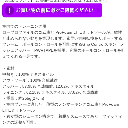
【配送について】 受注後4営業日以内に発送（土日祝除く）
室内でのトレーニング用
ロープロファイルのゴム底と ProFoam LITEミッドソールが、敏性
と止められない動きを実現します。素早い方向転換をサポートする
フレーム、ボールコントロールを可能にするGrip Controlスキン、メ
ッシュアッパー、PWRTAPEを採用。究極のボールコントロールを叶
えてくれる一足です。
・素材
中敷き：100% テキスタイル
アウトソール：100% 合成繊維
アッパー：87.98% 合成繊維, 12.02% テキスタイル
ライニング：62.18% テキスタイル, 37.82% 合成繊維
・重量：約255g(27cm)
・室内プレーに適した、薄型のノンマーキングゴム底とProFoam
LITEミッドソール
・独立型のシュータン構造で、着脱がスムーズであり、フィッティ
ングの調整が可能。