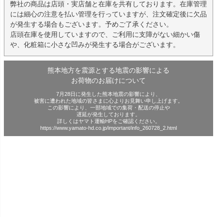
弊社の商品は店頭・実店舗と在庫を共有しております。在庫管理
には細心の注意を払い管理を行っていますが、注文確定後に欠品
が発生する場合もございます。予めご了承ください。
店頭在庫を使用していますので、ご利用に支障がない細かい傷
や、化粧箱に小さな凹みが発生する場合がございます。
熊本地方を震源とする地震の影響による
お荷物のお届けについて
7月28日に発生した熊本地震の影響により、
被害に遭われた地域の皆さまに心よりお見舞い申し上げます。
この影響により、一部地域での集荷・配送の停止や
遅延が発生しております。
詳しくはヤマト運輸HPをご確認ください。
https://www.yamato-hd.co.jp/important/info_260728_2.html