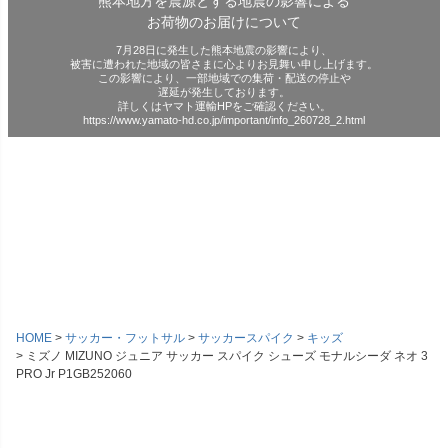
熊本地方を震源とする地震の影響による
お荷物のお届けについて
7月28日に発生した熊本地震の影響により、
被害に遭われた地域の皆さまに心よりお見舞い申し上げます。
この影響により、一部地域での集荷・配送の停止や
遅延が発生しております。
詳しくはヤマト運輸HPをご確認ください。
https://www.yamato-hd.co.jp/important/info_260728_2.html
HOME
サッカー・フットサル
サッカースパイク
キッズ
ミズノ MIZUNO ジュニア サッカー スパイク シューズ モナルシーダ ネオ 3
PRO Jr P1GB252060