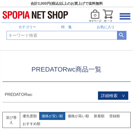
合計3,000円(税込)以上のお買上げで送料無料
HOME
PREDATORwc商品一覧
予約商品
予約商品のみを表示
カテゴリー
特 集
お気に入り
並び順
新着順
登録順
価格が安い順
価格が高い順
優先度順
レビュー順
PREDATORwc商品一覧
キーワードヒット順
検索
PREDATORwc
詳細検索 ∨
優先度順
価格が安い順
価格が高い順
新着順
登録順
並び替
え
おすすめ順