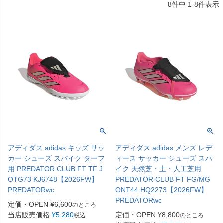
8
件中
1
-
8
件表示
アディダス adidas キッズ サッ
アディダス adidas メンズ レデ
カー シューズ スパイク ターフ
ィース サッカー シューズ スパ
用 PREDATOR CLUB FT TF J
イク 天然芝・土・人工芝用
OTG73 KJ6748【2026FW】
PREDATOR CLUB FT FG/MG
PREDATORwc
ONT44 HQ2273【2026FW】
PREDATORwc
定価・OPEN
¥
6,600
のところ
当店販売価格
¥
5,280
定価・OPEN
¥
8,800
税込
のところ