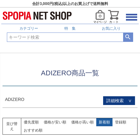
合計3,000円(税込)以上のお買上げで送料無料
HOME
ADIZERO商品一覧
予約商品
予約商品のみを表示
カテゴリー
特 集
お気に入り
並び順
新着順
登録順
価格が安い順
価格が高い順
優先度順
レビュー順
ADIZERO商品一覧
キーワードヒット順
検索
ADIZERO
詳細検索 ∨
優先度順
価格が安い順
価格が高い順
新着順
登録順
並び替
え
おすすめ順