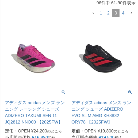
96
件中
61
-
90
件表示
1
2
3
4
アディダス adidas メンズ ラン
アディダス adidas メンズ ラン
ニング レーシング シューズ
ニング シューズ ADIZERO
ADIZERO TAKUMI SEN 11
EVO SL M AMG KH8832
JQ2812 NNO00 【2025FW】
ORY78 【2025FW】
定価・OPEN
¥
24,200
定価・OPEN
¥
19,800
のところ
のところ
当店販売価格
¥
16,890
当店販売価格
¥
19,800
税込
税込