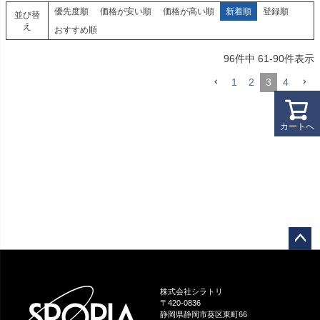
優先度順
価格が安い順
価格が高い順
新着順
登録順
並び替
え
おすすめ順
96
件中
61
-
90
件表示
1
2
3
4
カートへ
ペー
ジト
ップ
株式会社シラトリ
へ
〒420-0836
静岡県静岡市葵区東町66