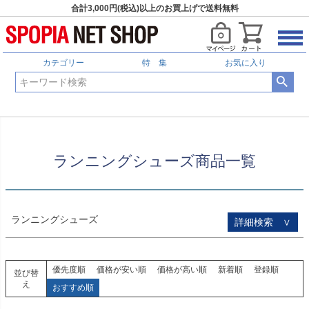
合計3,000円(税込)以上のお買上げで送料無料
HOME
ランニングシューズ商品一覧
予約商品
予約商品のみを表示
カテゴリー
特 集
お気に入り
並び順
新着順
登録順
価格が安い順
価格が高い順
優先度順
レビュー順
ランニングシューズ商品一覧
キーワードヒット順
検索
ランニングシューズ
詳細検索 ∨
優先度順
価格が安い順
価格が高い順
新着順
登録順
並び替
え
おすすめ順