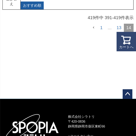
え
おすすめ順
419
件中
391
-
419
件表示
1
…
13
14
カートへ
ペー
ジト
ップ
株式会社シラトリ
へ
〒420-0836
静岡県静岡市葵区東町66
●コールセンター