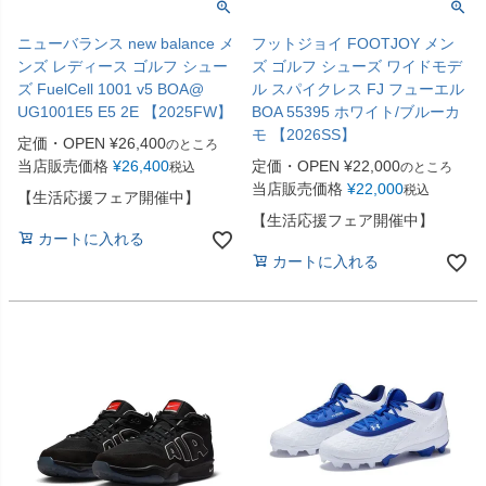
ニューバランス new balance メ
フットジョイ FOOTJOY メン
ンズ レディース ゴルフ シュー
ズ ゴルフ シューズ ワイドモデ
ズ FuelCell 1001 v5 BOA@
ル スパイクレス FJ フューエル
UG1001E5 E5 2E 【2025FW】
BOA 55395 ホワイト/ブルーカ
モ 【2026SS】
定価・OPEN
¥
26,400
のところ
当店販売価格
¥
26,400
定価・OPEN
¥
22,000
税込
のところ
当店販売価格
¥
22,000
税込
【生活応援フェア開催中】
【生活応援フェア開催中】
カートに入れる
カートに入れる