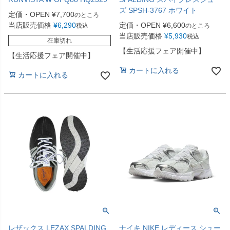
ズ SPSH-3767 ホワイト
定価・OPEN
¥
7,700
のところ
当店販売価格
¥
6,290
定価・OPEN
¥
6,600
税込
のところ
当店販売価格
¥
5,930
税込
在庫切れ
【生活応援フェア開催中】
【生活応援フェア開催中】
カートに入れる
カートに入れる
レザックス LEZAX SPALDING
ナイキ NIKE レディース シュー