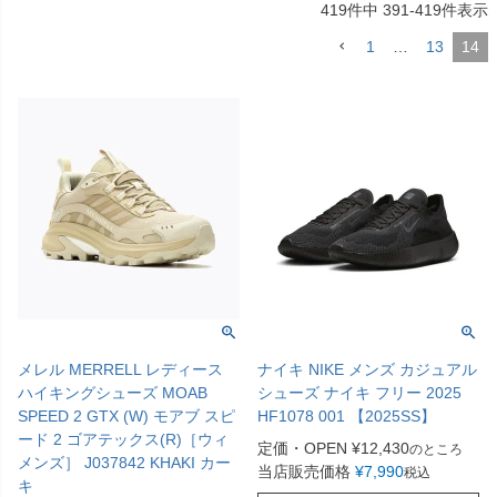
419
件中
391
-
419
件表示
1
…
13
14
メレル MERRELL レディース
ナイキ NIKE メンズ カジュアル
ハイキングシューズ MOAB
シューズ ナイキ フリー 2025
SPEED 2 GTX (W) モアブ スピ
HF1078 001 【2025SS】
ード 2 ゴアテックス(R)［ウィ
定価・OPEN
¥
12,430
のところ
メンズ］ J037842 KHAKI カー
当店販売価格
¥
7,990
税込
キ