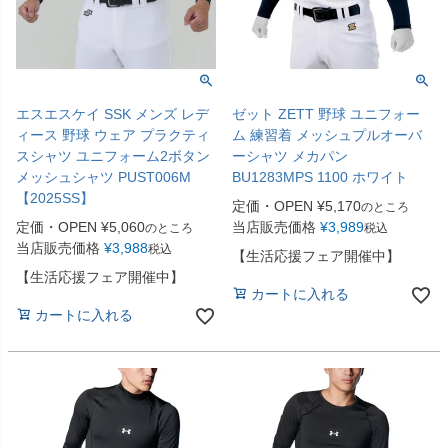
エスエスケイ SSK メンズ レデ
ゼット ZETT 野球 ユニフォー
ィース 野球 ウェア プラクティ
ム 練習着 メッシュプルオーバ
スシャツ ユニフォーム2ボタン
ーシャツ メカパン
メッシュシャツ PUST006M
BU1283MPS 1100 ホワイト
【2025SS】
定価・OPEN
¥
5,170
のところ
定価・OPEN
¥
5,060
当店販売価格
¥
3,989
のところ
税込
当店販売価格
¥
3,988
税込
【生活応援フェア開催中】
【生活応援フェア開催中】
カートに入れる
カートに入れる