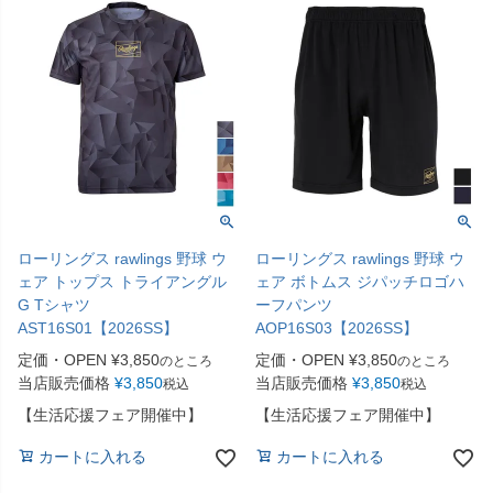
ローリングス rawlings 野球 ウ
ローリングス rawlings 野球 ウ
ェア トップス トライアングル
ェア ボトムス ジパッチロゴハ
G Tシャツ
ーフパンツ
AST16S01【2026SS】
AOP16S03【2026SS】
定価・OPEN
¥
3,850
定価・OPEN
¥
3,850
のところ
のところ
当店販売価格
¥
3,850
当店販売価格
¥
3,850
税込
税込
【生活応援フェア開催中】
【生活応援フェア開催中】
カートに入れる
カートに入れる