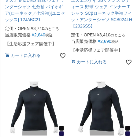
ミズノ MIZUNO 野球 ウエア ア
エスエスケイ SSK メンズ レデ
ンダーシャツ 七分袖 バイオギ
ィース 野球 ウェア インナー T
ア(ローネック／七分袖)[ユニセ
シャツ SCβローネック半袖フィ
ックス] 12JABC21
ットアンダーシャツ SCB024LH
【2026SS】
定価・OPEN
¥
3,740
のところ
当店販売価格
¥
2,640
定価・OPEN
¥
3,410
税込
のところ
当店販売価格
¥
2,690
税込
【生活応援フェア開催中】
【生活応援フェア開催中】
カートに入れる
カートに入れる