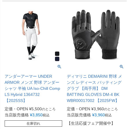
アンダーアーマー UNDER
ディマリニ DEMARINI 野球 メ
ARMOR メンズ 野球 アンダー
ンズ レディース バッティング
シャツ 半袖 UA Iso-Chill Comp
グラブ 【両手用】 DM
LS Hybrid 1364732
BATTING GLOVES DM-4 BK
【2025SS】
WBR00017002 【2025FW】
定価・OPEN
¥
5,500
定価・OPEN
¥
3,960
のところ
のところ
当店販売価格
¥
3,850
当店販売価格
¥
3,960
税込
税込
【生活応援フェア開催中】
在庫切れ