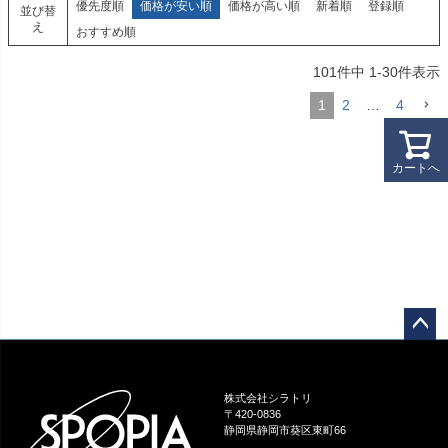
優先度順
価格が安い順
価格が高い順
新着順
登録順
並び替
え
おすすめ順
101
件中
1
-
30
件表示
1
2
…
4
カートへ
ペー
ジト
ップ
株式会社シラトリ
へ
〒420-0836
静岡県静岡市葵区東町66