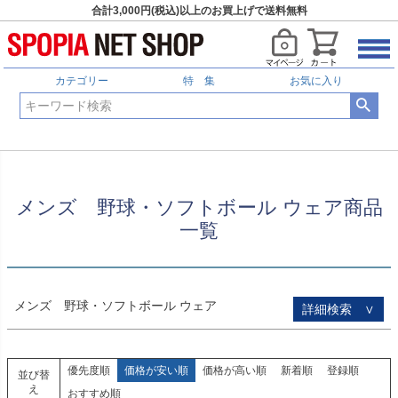
合計3,000円(税込)以上のお買上げで送料無料
HOME
メンズ 野球・ソフトボール ウェア商品一覧
予約商品
予約商品のみを表示
カテゴリー
特 集
お気に入り
並び順
新着順
登録順
価格が安い順
価格が高い順
優先度順
メンズ 野球・ソフトボール ウェア商品
レビュー順
一覧
キーワードヒット順
検索
メンズ 野球・ソフトボール ウェア
詳細検索 ∨
優先度順
価格が安い順
価格が高い順
新着順
登録順
並び替
え
おすすめ順