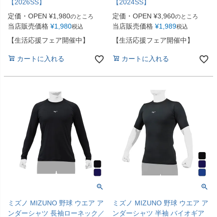
【2026SS】
【2024SS】
定価・OPEN
¥
1,980
定価・OPEN
¥
3,960
のところ
のところ
当店販売価格
¥
1,980
当店販売価格
¥
1,989
税込
税込
【生活応援フェア開催中】
【生活応援フェア開催中】
カートに入れる
カートに入れる
ミズノ MIZUNO 野球 ウエア ア
ミズノ MIZUNO 野球 ウエア ア
ンダーシャツ 長袖ローネック／
ンダーシャツ 半袖 バイオギア