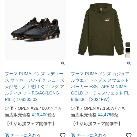
プーマ PUMA メンズ レディー
プーマ PUMA メンズ カジュア
ス サッカー スパイク シューズ
ルウエア トップス スウェット
天然芝・人工芝用 K) キング ア
パーカー ESS TAPE MINIMAL
ルティメット FG/AG(LONG
GOLD フーディスウェット FL
PILE) 108303 02
685336 【2024FW】
定価・OPEN
¥
26,400
定価・OPEN
¥
7,150
のところ
のところ
当店販売価格
¥
26,400
当店販売価格
¥
4,479
税込
税込
【生活応援フェア開催中】
【生活応援フェア開催中】
カートに入れる
カートに入れる