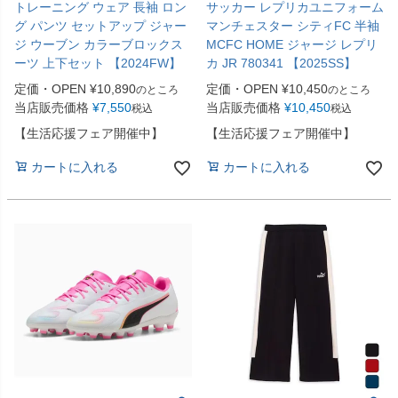
トレーニング ウェア 長袖 ロン
サッカー レプリカユニフォーム
グ パンツ セットアップ ジャー
マンチェスター シティFC 半袖
ジ ウーブン カラーブロックス
MCFC HOME ジャージ レプリ
ーツ 上下セット 【2024FW】
カ JR 780341 【2025SS】
定価・OPEN
¥
10,890
定価・OPEN
¥
10,450
のところ
のところ
当店販売価格
¥
7,550
当店販売価格
¥
10,450
税込
税込
【生活応援フェア開催中】
【生活応援フェア開催中】
カートに入れる
カートに入れる