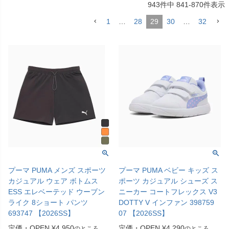
943
件中
841
-
870
件表示
1
…
28
29
30
…
32
プーマ PUMA メンズ スポーツ
プーマ PUMA ベビー キッズ ス
カジュアル ウェア ボトムス
ポーツ カジュアル シューズ ス
ESS エレベーテッド ウーブン
ニーカー コートフレックス V3
ライク 8ショート パンツ
DOTTY V インファン 398759
693747 【2026SS】
07 【2026SS】
定価・OPEN
¥
4,950
定価・OPEN
¥
4,290
のところ
のところ