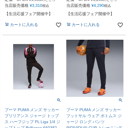
当店販売価格
¥
3,310
当店販売価格
¥
4,290
税込
税込
【生活応援フェア開催中】
【生活応援フェア開催中】
カートに入れる
カートに入れる
プーマ PUMA メンズ サッカー
プーマ PUMA メンズ サッカー
ブリリアンス ジャージ トップ
フットサル ウェア ボトムス ジ
ス ハーフジップ PL Liga 1/4 ジ
ャージ ロング パンツ
ップトップ Brilliance 660382
INDIVIDUALCUP トレーニング