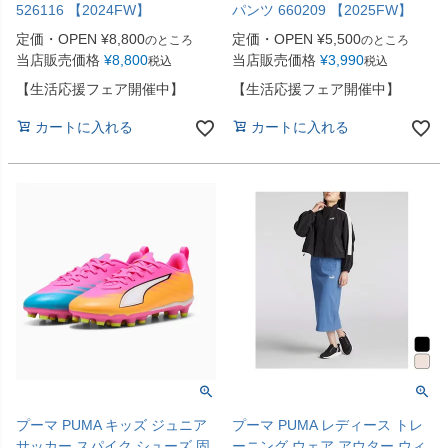
526116 【2024FW】
パンツ 660209 【2025FW】
定価・OPEN
¥
8,800
定価・OPEN
¥
5,500
のところ
のところ
当店販売価格
¥
8,800
当店販売価格
¥
3,990
税込
税込
【生活応援フェア開催中】
【生活応援フェア開催中】
カートに入れる
カートに入れる
プーマ PUMA キッズ ジュニア
プーマ PUMA レディース トレ
サッカー スパイク シューズ 固
ーニング ウェア アウター ウィ