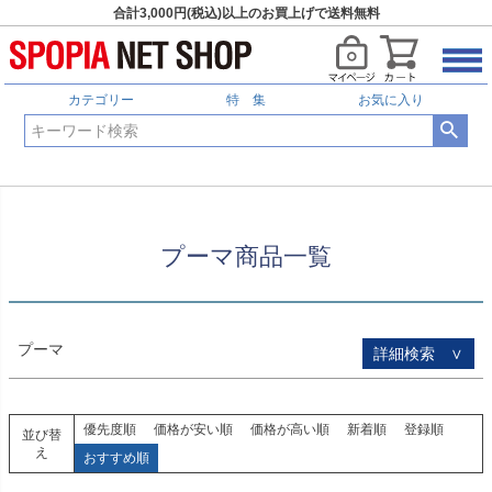
合計3,000円(税込)以上のお買上げで送料無料
HOME
プーマ商品一覧
予約商品
予約商品のみを表示
カテゴリー
特 集
お気に入り
並び順
新着順
登録順
価格が安い順
価格が高い順
優先度順
レビュー順
プーマ商品一覧
キーワードヒット順
検索
プーマ
詳細検索 ∨
優先度順
価格が安い順
価格が高い順
新着順
登録順
並び替
え
おすすめ順