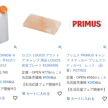
ERNEW キ
ロゴス LOGOS アウトド
プリムス PRIMUS キャン
ン 手付ポリ
ア キャンプ 用品 LOGOS
プ ステッカー プリムスス
B213
岩塩プレート 81065990
テッカーL レッド （品
番）PSTRD2
1,760
定価・OPEN
¥
779
のところ
当店販売価格
¥
590
定価・OPEN
¥
550
税込
のところ
1,584
税込
当店販売価格
¥
280
税込
【生活応援フェア開催中】
ェア開催中】
【生活応援フェア開催中】
カートに入れる
れる
カートに入れる