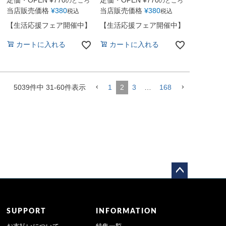
定価・OPEN
¥
770
定価・OPEN
¥
770
のところ
のところ
当店販売価格
¥
380
当店販売価格
¥
380
税込
税込
【生活応援フェア開催中】
【生活応援フェア開催中】
カートに入れる
カートに入れる
5039
件中
31
-
60
件表示
1
2
3
…
168
ペー
ジト
ップ
SUPPORT
INFORMATION
へ