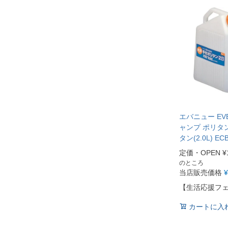
エバニュー EV
ャンプ ポリタ
タン(2.0L) EC
定価・OPEN
¥
のところ
当店販売価格
¥
【生活応援フ
カートに入