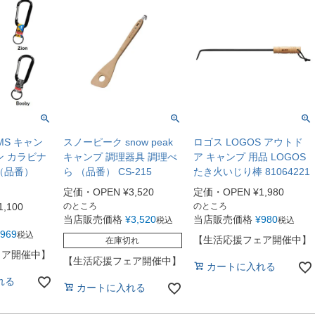
MS キャン
スノーピーク snow peak
ロゴス LOGOS アウトド
ン カラビナ
キャンプ 調理器具 調理べ
ア キャンプ 用品 LOGOS
（品番）
ら （品番） CS-215
たき火いじり棒 81064221
定価・OPEN
¥
3,520
定価・OPEN
¥
1,980
1,100
のところ
のところ
当店販売価格
¥
3,520
当店販売価格
¥
980
税込
税込
969
税込
【生活応援フェア開催中】
在庫切れ
ェア開催中】
【生活応援フェア開催中】
カートに入れる
れる
カートに入れる