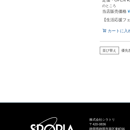
定価・OPEN
¥
のところ
当店販売価格
¥
【生活応援フ
カートに入
並び替え
優先
株式会社シラトリ
〒420-0836
静岡県静岡市葵区東町66