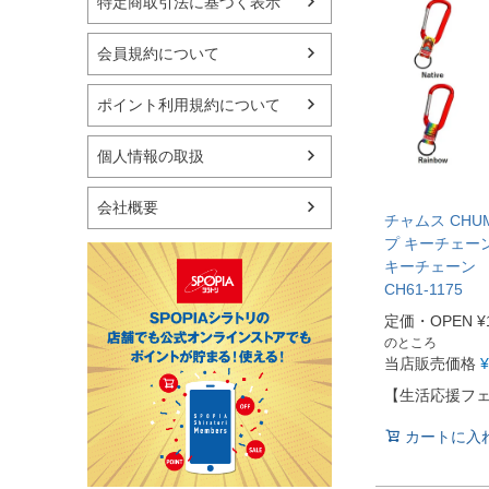
特定商取引法に基づく表示
フィットネス用品
スイミング用品
マリン
会員規約について
スケートボード
野球・ソフトボール
ポイント利用規約について
ゴルフ
卓球用品
個人情報の取扱
健康器具・サポーター
スポーツアクセサリー
会社概要
バッグ・サングラス
チャムス CHU
ハンドボール用品
プ キーチェー
キーチェーン 
ラグビー用品
CH61-1175
グランドゴルフ
定価・OPEN
¥
のところ
当店販売価格
¥
【生活応援フ
カートに入