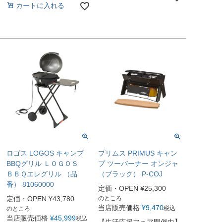
カートに入れる
ロゴス LOGOS キャンプ
プリムス PRIMUS キャン
BBQグリル ＬＯＧＯＳ
プ ツーバーナー オンジャ
ＢＢＱエレグリル （品
（ブラック） P-COJ
番） 81060000
定価・OPEN
¥
25,300
定価・OPEN
¥
43,780
のところ
当店販売価格
¥
9,470
税込
のところ
当店販売価格
¥
45,999
税込
【生活応援フェア開催中】