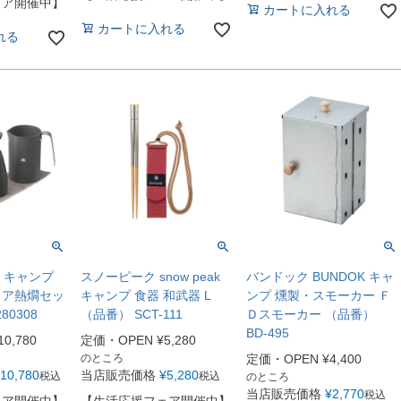
ェア開催中】
カートに入れる
カートに入れる
れる
S キャンプ
スノーピーク snow peak
バンドック BUNDOK キャ
ドア熱燗セッ
キャンプ 食器 和武器 L
ンプ 燻製・スモーカー Ｆ
80308
（品番） SCT-111
Ｄスモーカー （品番）
BD-495
10,780
定価・OPEN
¥
5,280
のところ
定価・OPEN
¥
4,400
10,780
当店販売価格
¥
5,280
税込
税込
のところ
当店販売価格
¥
2,770
税込
ェア開催中】
【生活応援フェア開催中】