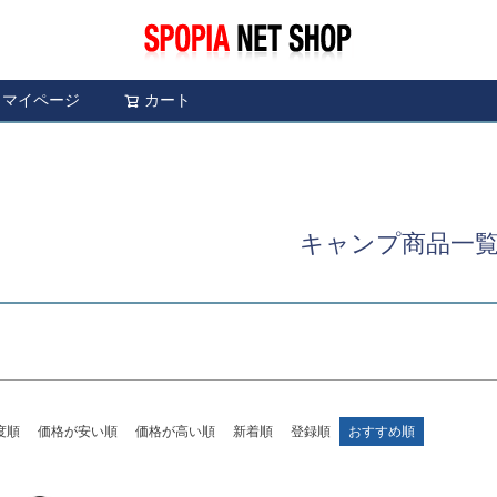
〜
予約商品
予約商
限定
再入荷
翌日発送
マイページ
カート
検索
並び順
し
S
M
22.5cm
23.0cm
新着順
レビュ
ブルー
イエロー
キャンプ商品一
検索
度順
価格が安い順
価格が高い順
新着順
登録順
おすすめ順