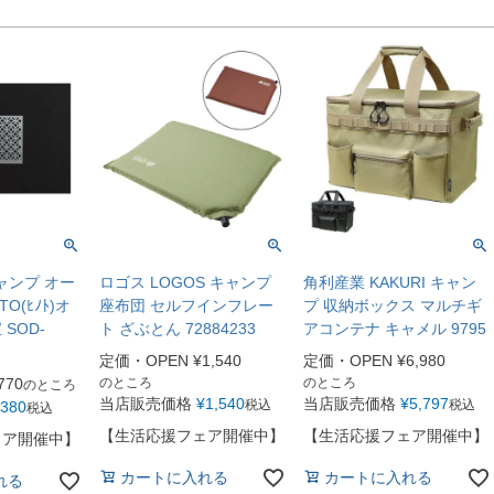
キャンプ オー
ロゴス LOGOS キャンプ
角利産業 KAKURI キャン
O(ﾋﾉﾄ)オ
座布団 セルフインフレー
プ 収納ボックス マルチギ
SOD-
ト ざぶとん 72884233
アコンテナ キャメル 9795
定価・OPEN
¥
1,540
定価・OPEN
¥
6,980
770
のところ
のところ
のところ
当店販売価格
¥
1,540
当店販売価格
¥
5,797
税込
税込
380
税込
【生活応援フェア開催中】
【生活応援フェア開催中】
ェア開催中】
カートに入れる
カートに入れる
れる