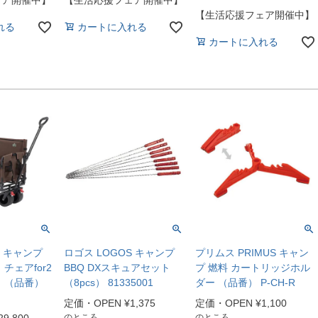
【生活応援フェア開催中】
れる
カートに入れる
カートに入れる
S キャンプ
ロゴス LOGOS キャンプ
プリムス PRIMUS キャン
チェアfor2
BBQ DXスキュアセット
プ 燃料 カートリッジホル
 （品番）
（8pcs） 81335001
ダー （品番） P-CH-R
定価・OPEN
¥
1,375
定価・OPEN
¥
1,100
のところ
のところ