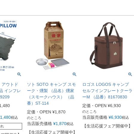
I アウトド
ソト SOTO キャンプ スモ
ロゴス LOGOS キャンプ
品 インフレ
ーク・燻製 （品名）燻家
セルフインフレートクーラ
209
（スモークハウス） （品
ーM （品番）81670830
番）ST-114
1,480
定価・OPEN
¥
6,930
定価・OPEN
¥
1,870
のところ
1,480
当店販売価格
¥
6,930
税込
税込
のところ
当店販売価格
¥
1,870
税込
【生活応援フェア開催中】
切れ
【生活応援フェア開催中】