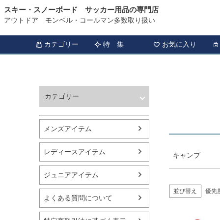
スキー・スノーボード サッカー用品の専門店
HOME
キャンプ商品一覧
アウトドア モンベル・コールマン多数取り扱い
商品タグ
セール
カテゴリー
特 集
お気に入り
サイズ
指定な
カラー
カテゴリー
レッド
ウィンタースポーツ
サッカー・フットサル
メンズアイテム
アウトドア
トレッキング
レディースアイテム
キャンプ
バスケットボール
シューズ
ジュニアアイテム
ランニング用品
スポーツアパレル
並び替え
優先
よくある質問について
テニス
バレーボール