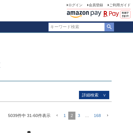
ログイン
会員登録
ご利用ガイド
品のみを表示
登録順
価格が安い順
価格が高い順
優先度順
ー順
キーワードヒット順
覧
詳細検索 ∨
5039
件中
31
-
60
件表示
1
2
3
…
168