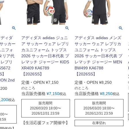
アディダ
アディダス adidas ジュニ
アディダス adidas メンズ
ズ サッカー
ア サッカー ウェア レプリ
サッカー ウェア レプリカ
ユニフォ
カユニフォーム トップス
ユニフォーム トップス
イタリア代
2026 サッカー日本代表 プ
2026 サッカー日本代表 プ
イ レプリ
レマッチ ジャージー KIDS
レマッチ ジャージー MEN
S672
XR409 KA6789
BW499 KA6788
SS】
【2026SS】
【2026SS】
ION 2nd
定価・OPEN
¥
7,150
定価・OPEN
¥
8,250
,200
のところ
のところ
当店販売価格
¥
7,150
当店販売価格
¥
8,250
税込
税込
,200
税込
販売期間
販売期間
2026/03/20 18:00
〜
2026/03/20 18:00
〜
2026/12/31 23:59
2026/12/31 23:59
:00
〜
3:59
【生活応援フェア開催中】
在庫切れ
開催中】