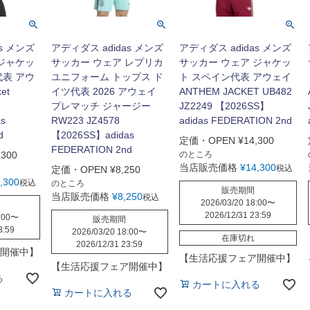
s メンズ
アディダス adidas メンズ
アディダス adidas メンズ
 ジャケッ
サッカー ウェア レプリカ
サッカー ウェア ジャケッ
代表 アウ
ユニフォーム トップス ド
ト スペイン代表 アウェイ
et
イツ代表 2026 アウェイ
ANTHEM JACKET UB482
プレマッチ ジャージー
JZ2249 【2026SS】
s
RW223 JZ4578
adidas FEDERATION 2nd
d
【2026SS】adidas
定価・OPEN
¥
14,300
FEDERATION 2nd
,300
のところ
当店販売価格
¥
14,300
税込
定価・OPEN
¥
8,250
,300
税込
のところ
販売期間
当店販売価格
¥
8,250
税込
2026/03/20 18:00
〜
2026/12/31 23:59
:00
〜
販売期間
3:59
2026/03/20 18:00
〜
在庫切れ
2026/12/31 23:59
開催中】
【生活応援フェア開催中】
【生活応援フェア開催中】
る
カートに入れる
カートに入れる