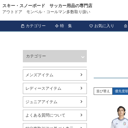
スキー・スノーボード サッカー用品の専門店
HOME
特集
adidas FEDERATION 2nd
アウトドア モンベル・コールマン多数取り扱い
カテゴリー
特 集
お気に入り
カテゴリー
ウィンタースポーツ
サッカー・フットサル
メンズアイテム
アウトドア
トレッキング
レディースアイテム
バスケットボール
並び替え
優先度
シューズ
ジュニアアイテム
ランニング用品
スポーツアパレル
よくある質問について
テニス
バレーボール