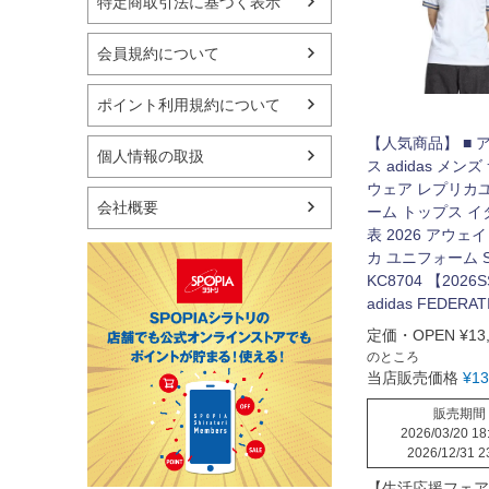
特定商取引法に基づく表示
フィットネス用品
スイミング用品
マリン
会員規約について
スケートボード
野球・ソフトボール
ポイント利用規約について
ゴルフ
【人気商品】 ■ 
卓球用品
個人情報の取扱
ス adidas メン
健康器具・サポーター
ウェア レプリカ
スポーツアクセサリー
会社概要
ーム トップス 
バッグ・サングラス
表 2026 アウェ
ハンドボール用品
カ ユニフォーム S
ラグビー用品
KC8704 【2026
グランドゴルフ
adidas FEDERAT
定価・OPEN
¥
13
のところ
当店販売価格
¥
13
販売期間
2026/03/20 18
2026/12/31 2
【生活応援フェア