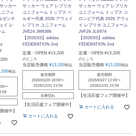
ズ サッカー
サッカー ウェア レプリカ
サッカー ウェア レプリカ
ユニフォ
ユニフォーム トップス ベ
ユニフォーム トップス コ
アルゼンチ
ルギー代表 2026 アウェイ
ロンビア代表 2026 アウェ
ウェイ レ
レプリカ ユニフォーム
イ レプリカ ユニフォーム
ーム
JVE24 JM8386
JVF26 JL6974
【2026SS】adidas
【2026SS】adidas
s
FEDERATION 2nd
FEDERATION 2nd
d
定価・OPEN
¥
13,200
定価・OPEN
¥
13,200
,200
のところ
のところ
当店販売価格
¥
13,200
当店販売価格
¥
13,200
税込
税込
,200
税込
販売期間
販売期間
2026/03/20 18:00
〜
2026/03/27 12:00
〜
2026/12/31 23:59
2026/12/31 23:59
:00
〜
3:59
【生活応援フェア開催中】
在庫切れ
【生活応援フェア開催中】
カートに入れる
開催中】
カートに入れる
る