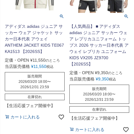
アディダス adidas ジュニア サ
【人気商品】 ■ アディダス
ッカー ウェア ジャケット サッ
adidas ジュニア サッカー ウェ
カー日本代表 アウェイ
ア レプリカユニフォーム トッ
ANTHEM JACKET KIDS TE067
プス 2026 サッカー日本代表 ア
KA1513 【2026SS】
ウェイ レプリカ ユニフォーム
KIDS VX205 JZ9700
定価・OPEN
¥
11,550
のところ
【2026SS】
当店販売価格
¥
11,550
税込
定価・OPEN
¥
9,350
のところ
販売期間
当店販売価格
¥
9,350
税込
2026/03/20 18:00
〜
2026/12/31 23:59
販売期間
2026/03/20 18:00
〜
在庫切れ
2026/12/31 23:59
【生活応援フェア開催中】
在庫切れ
カートに入れる
【生活応援フェア開催中】
カートに入れる