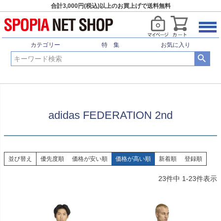
合計3,000円(税込)以上のお買上げで送料無料
HOME
特集
adidas FEDERATION 2nd
カテゴリー
特 集
お気に入り
adidas FEDERATION 2nd
並び替え
優先度順
価格が安い順
価格が高い順
新着順
登録順
23
件中
1
-
23
件表示