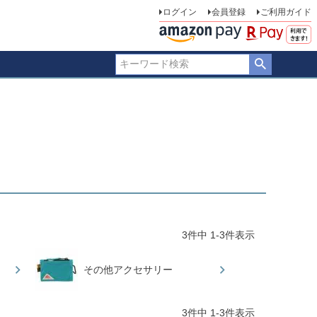
ログイン
会員登録
ご利用ガイド
3
件中
1
-
3
件表示
その他アクセサリー
3
件中
1
-
3
件表示