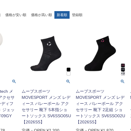
順
価格が安い順
価格が高い順
新着順
登録順
ech メ
ムーブスポーツ
ムーブスポーツ
 アクセサ
MOVESPORT メンズ レデ
MOVESPORT メンズ レデ
ンディフ
ィース バレーボール アク
ィース バレーボール アク
き ジェッ
セサリー 靴下 5本指ショ
セサリー 靴下 2足組 ショ
09GY
ートソックス SV6SSO05U
ートソックス SV6SSO02U
【2026SS】
【2026SS】
278
定価・OPEN
¥
2,200
定価・OPEN
¥
1,870