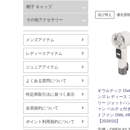
バスケットボール
ソックス
帽子 キャップ
シューズ
ランニング用品
並び替え
優先度
帽子 キャップ
その他アクセサリー
スポーツアパレル
テニス
その他アクセサリー
バレーボール
フィットネス用品
メンズアイテム
スイミング用品
マリン
レディースアイテム
スケートボード
野球・ソフトボール
ジュニアアイテム
ゴルフ
卓球用品
よくある質問について
健康器具・サポーター
スポーツアクセサリー
オウルテック Owlt
特定商取引法に基づく表示
バッグ・サングラス
ンズ レディース
リー ジェットハ
ハンドボール用品
会員規約について
ァン ペルチェ付
ラグビー用品
トファン OWL-HF
グランドゴルフ
【2026SS】
ポイント利用規約について
定価・OPEN
¥
3,