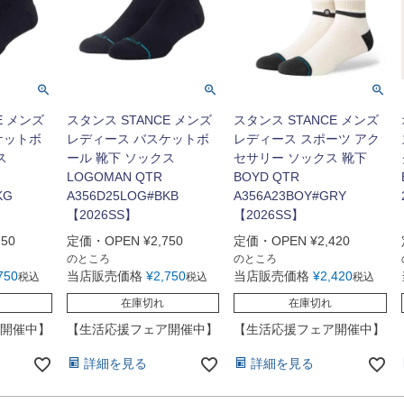
E メンズ
スタンス STANCE メンズ
スタンス STANCE メンズ
ケットボ
レディース バスケットボ
レディース スポーツ アク
ス
ール 靴下 ソックス
セサリー ソックス 靴下
LOGOMAN QTR
BOYD QTR
KG
A356D25LOG#BKB
A356A23BOY#GRY
【2026SS】
【2026SS】
750
定価・OPEN
¥
2,750
定価・OPEN
¥
2,420
のところ
のところ
750
当店販売価格
¥
2,750
当店販売価格
¥
2,420
税込
税込
税込
在庫切れ
在庫切れ
開催中】
【生活応援フェア開催中】
【生活応援フェア開催中】
詳細を見る
詳細を見る