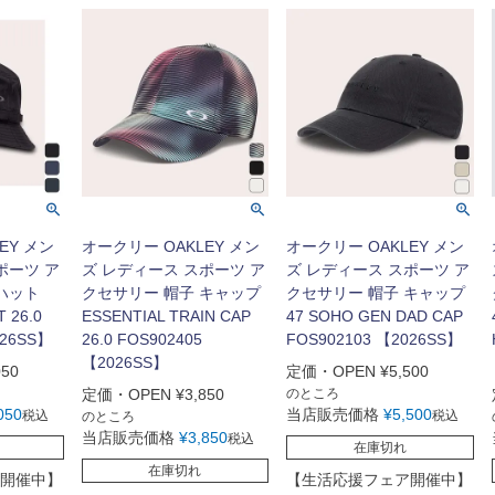
EY メン
オークリー OAKLEY メン
オークリー OAKLEY メン
ポーツ ア
ズ レディース スポーツ ア
ズ レディース スポーツ ア
ハット
クセサリー 帽子 キャップ
クセサリー 帽子 キャップ
 26.0
ESSENTIAL TRAIN CAP
47 SOHO GEN DAD CAP
026SS】
26.0 FOS902405
FOS902103 【2026SS】
【2026SS】
050
定価・OPEN
¥
5,500
定価・OPEN
¥
3,850
のところ
050
当店販売価格
¥
5,500
税込
税込
のところ
当店販売価格
¥
3,850
税込
在庫切れ
在庫切れ
開催中】
【生活応援フェア開催中】