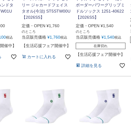
ハンドタ
リー ジャカードフェイス
ボーダーパワーグリップミ
TW01U
タオル(今治) ST5STW00U
ドルソックス 1251-40622
【2026SS】
【2026SS】
100
定価・OPEN
¥
1,760
定価・OPEN
¥
1,540
のところ
のところ
100
当店販売価格
¥
1,760
当店販売価格
¥
1,540
税込
税込
税込
開催中】
【生活応援フェア開催中】
在庫切れ
【生活応援フェア開催中】
る
カートに入れる
詳細を見る