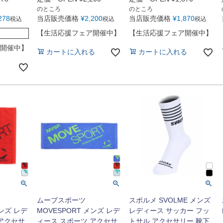
のところ
のところ
278
当店販売価格
¥
2,200
当店販売価格
¥
1,870
税込
税込
税込
【生活応援フェア開催中】
【生活応援フェア開催中】
開催中】
カートに入れる
カートに入れる
ムーブスポーツ
スボルメ SVOLME メンズ
メンズ レデ
MOVESPORT メンズ レデ
レディース サッカー フッ
 アクセサ
ィース スポーツ アクセサ
トサル アクセサリー 靴下