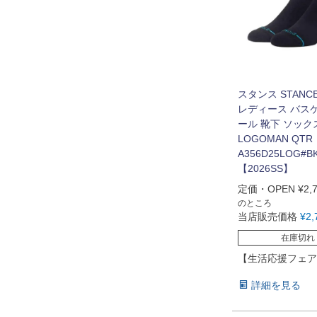
スタンス STANC
レディース バス
ール 靴下 ソック
LOGOMAN QTR
A356D25LOG#B
【2026SS】
定価・OPEN
¥
2,
のところ
当店販売価格
¥
2,
在庫切れ
【生活応援フェア
詳細を見る