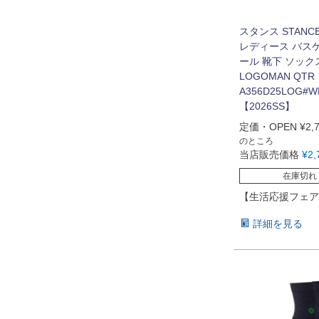
スタンス STANC
レディース バス
ール 靴下 ソック
LOGOMAN QTR
A356D25LOG#W
【2026SS】
定価・OPEN
¥
2,
のところ
当店販売価格
¥
2,
在庫切れ
【生活応援フェア
詳細を見る