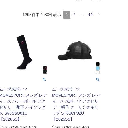
1295
件中
1
-
30
件表示
1
2
…
44
ムーブスポーツ
ムーブスポーツ
MOVESPORT メンズ レデ
MOVESPORT メンズ レデ
ィース バレーボール アク
ィース スポーツ アクセサ
セサリー 靴下 ハイソック
リー 帽子 クーリングキャ
ス SV6SSO01U
ップ ST6SCP02U
【2026SS】
【2026SS】
定価・OPEN
¥
1,540
定価・OPEN
¥
4,400