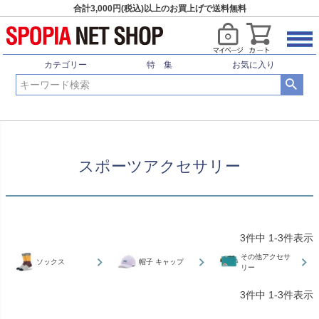
合計3,000円(税込)以上のお買上げで送料無料
HOME
スポーツアクセサリー
カテゴリー
特 集
お気に入り
スポーツアクセサリー
3
件中
1
-
3
件表示
その他アクセサ
ソックス
帽子 キャップ
リー
3
件中
1
-
3
件表示