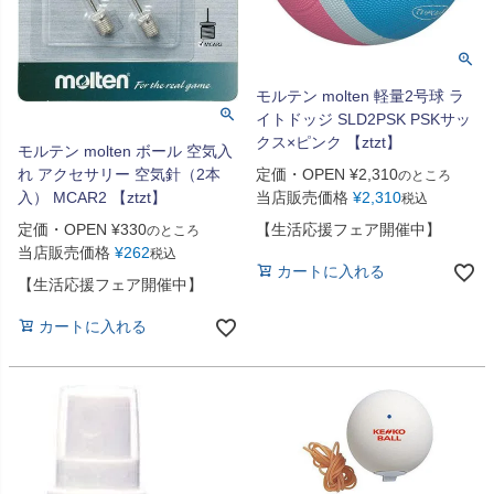
モルテン molten 軽量2号球 ラ
イトドッジ SLD2PSK PSKサッ
クス×ピンク 【ztzt】
モルテン molten ボール 空気入
れ アクセサリー 空気針（2本
定価・OPEN
¥
2,310
のところ
入） MCAR2 【ztzt】
当店販売価格
¥
2,310
税込
定価・OPEN
¥
330
【生活応援フェア開催中】
のところ
当店販売価格
¥
262
税込
カートに入れる
【生活応援フェア開催中】
カートに入れる