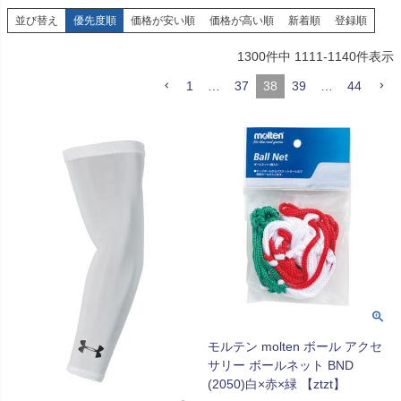
並び替え
優先度順
価格が安い順
価格が高い順
新着順
登録順
1300
件中
1111
-
1140
件表示
1
…
37
38
39
…
44
モルテン molten ボール アクセ
サリー ボールネット BND
(2050)白×赤×緑 【ztzt】