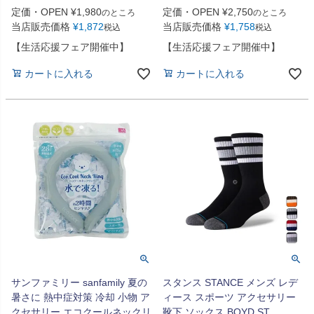
定価・OPEN
¥
1,980
定価・OPEN
¥
2,750
のところ
のところ
当店販売価格
¥
1,872
当店販売価格
¥
1,758
税込
税込
【生活応援フェア開催中】
【生活応援フェア開催中】
カートに入れる
カートに入れる
サンファミリー sanfamily 夏の
スタンス STANCE メンズ レデ
暑さに 熱中症対策 冷却 小物 ア
ィース スポーツ アクセサリー
クセサリー エコクールネックリ
靴下 ソックス BOYD ST