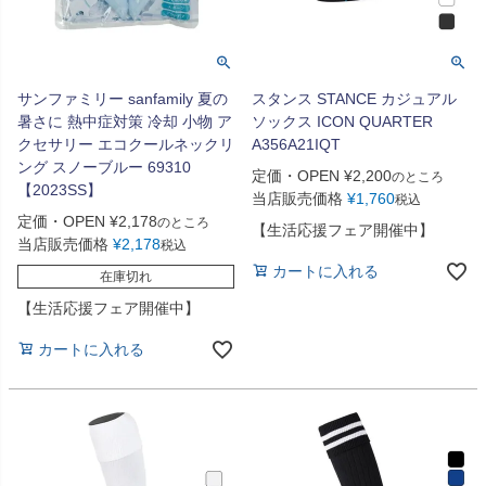
サンファミリー sanfamily 夏の
スタンス STANCE カジュアル
暑さに 熱中症対策 冷却 小物 ア
ソックス ICON QUARTER
クセサリー エコクールネックリ
A356A21IQT
ング スノーブルー 69310
定価・OPEN
¥
2,200
のところ
【2023SS】
当店販売価格
¥
1,760
税込
定価・OPEN
¥
2,178
のところ
【生活応援フェア開催中】
当店販売価格
¥
2,178
税込
カートに入れる
在庫切れ
【生活応援フェア開催中】
カートに入れる