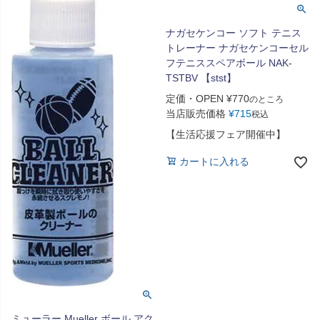
ナガセケンコー ソフト テニス
トレーナー ナガセケンコーセル
フテニススペアボール NAK-
TSTBV 【stst】
定価・OPEN
¥
770
のところ
当店販売価格
¥
715
税込
【生活応援フェア開催中】
カートに入れる
ミューラー Mueller ボール アク