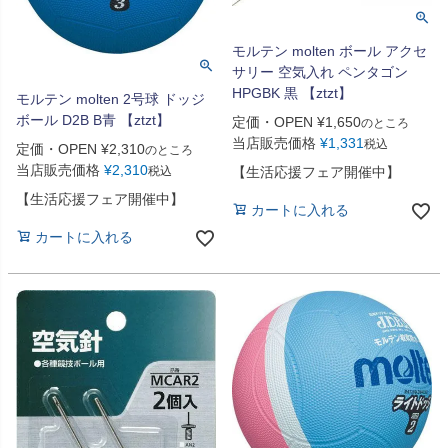
モルテン molten ボール アクセ
サリー 空気入れ ペンタゴン
HPGBK 黒 【ztzt】
モルテン molten 2号球 ドッジ
ボール D2B B青 【ztzt】
定価・OPEN
¥
1,650
のところ
当店販売価格
¥
1,331
税込
定価・OPEN
¥
2,310
のところ
当店販売価格
¥
2,310
税込
【生活応援フェア開催中】
【生活応援フェア開催中】
カートに入れる
カートに入れる