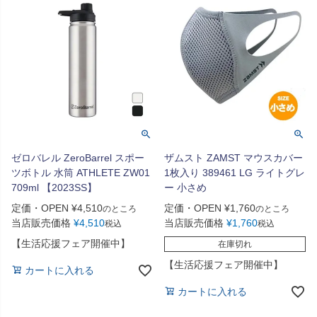
ゼロバレル ZeroBarrel スポー
ザムスト ZAMST マウスカバー
ツボトル 水筒 ATHLETE ZW01
1枚入り 389461 LG ライトグレ
709ml 【2023SS】
ー 小さめ
定価・OPEN
¥
4,510
定価・OPEN
¥
1,760
のところ
のところ
当店販売価格
¥
4,510
当店販売価格
¥
1,760
税込
税込
【生活応援フェア開催中】
在庫切れ
【生活応援フェア開催中】
カートに入れる
カートに入れる