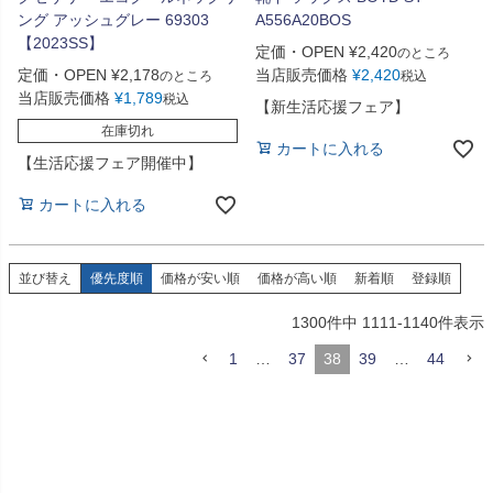
ング アッシュグレー 69303
A556A20BOS
【2023SS】
定価・OPEN
¥
2,420
のところ
定価・OPEN
¥
2,178
当店販売価格
¥
2,420
のところ
税込
当店販売価格
¥
1,789
税込
【新生活応援フェア】
在庫切れ
カートに入れる
【生活応援フェア開催中】
カートに入れる
並び替え
優先度順
価格が安い順
価格が高い順
新着順
登録順
1300
件中
1111
-
1140
件表示
1
…
37
38
39
…
44