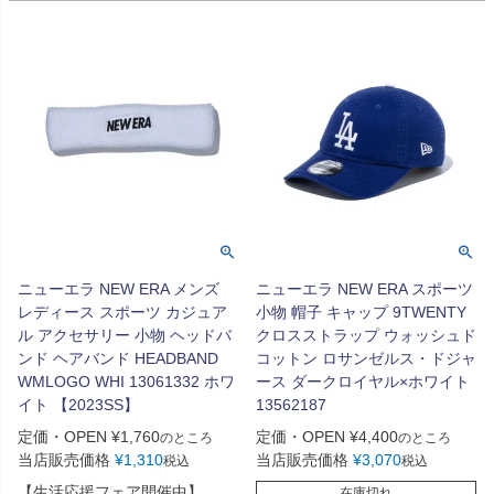
ニューエラ NEW ERA メンズ
ニューエラ NEW ERA スポーツ
レディース スポーツ カジュア
小物 帽子 キャップ 9TWENTY
ル アクセサリー 小物 ヘッドバ
クロスストラップ ウォッシュド
ンド ヘアバンド HEADBAND
コットン ロサンゼルス・ドジャ
WMLOGO WHI 13061332 ホワ
ース ダークロイヤル×ホワイト
イト 【2023SS】
13562187
定価・OPEN
¥
1,760
定価・OPEN
¥
4,400
のところ
のところ
当店販売価格
¥
1,310
当店販売価格
¥
3,070
税込
税込
【生活応援フェア開催中】
在庫切れ