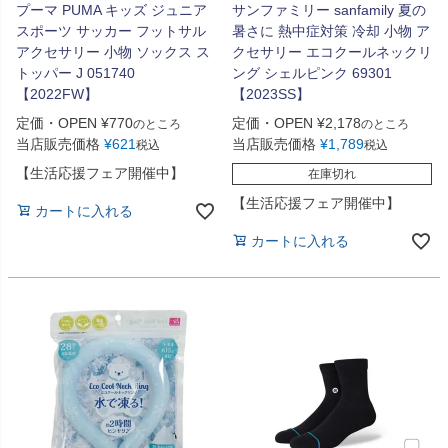
プーマ PUMA キッズ ジュニア
サンファミリー sanfamily 夏の
スポーツ サッカー フットサル
暑さに 熱中症対策 冷却 小物 ア
アクセサリー 小物 ソックス ス
クセサリー エコクールネックリ
トッパー J 051740
ング シェルピンク 69301
【2022FW】
【2023SS】
定価・OPEN
¥
770
定価・OPEN
¥
2,178
のところ
のところ
当店販売価格
¥
621
当店販売価格
¥
1,789
税込
税込
【生活応援フェア開催中】
在庫切れ
【生活応援フェア開催中】
カートに入れる
カートに入れる