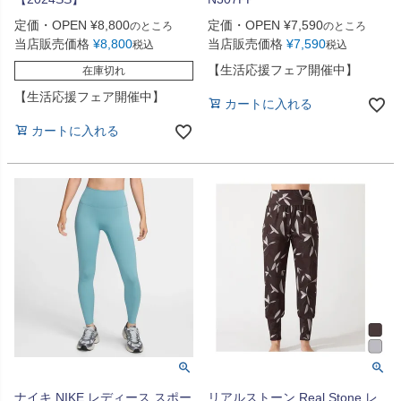
定価・OPEN
¥
8,800
定価・OPEN
¥
7,590
のところ
のところ
当店販売価格
¥
8,800
当店販売価格
¥
7,590
税込
税込
【生活応援フェア開催中】
在庫切れ
【生活応援フェア開催中】
カートに入れる
カートに入れる
ナイキ NIKE レディース スポー
リアルストーン Real Stone レ