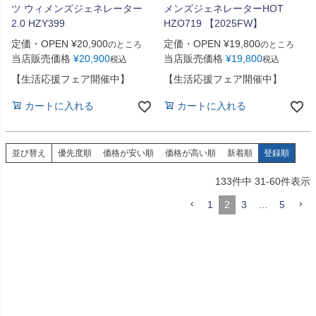
ツ ウィメンズジェネレーター
メンズジェネレーターHOT
2.0 HZY399
HZO719 【2025FW】
定価・OPEN
¥
20,900
定価・OPEN
¥
19,800
のところ
のところ
当店販売価格
¥
20,900
当店販売価格
¥
19,800
税込
税込
【生活応援フェア開催中】
【生活応援フェア開催中】
カートに入れる
カートに入れる
並び替え
優先度順
価格が安い順
価格が高い順
新着順
登録順
133
件中
31
-
60
件表示
1
2
3
…
5