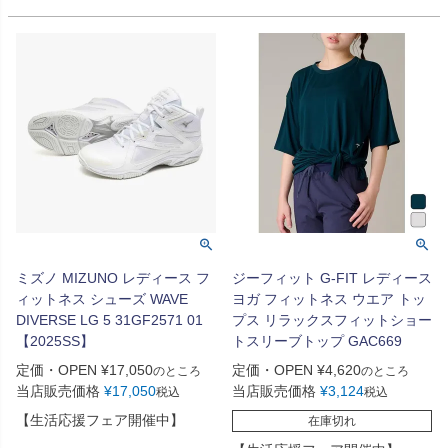
ミズノ MIZUNO レディース フ
ジーフィット G-FIT レディース
ィットネス シューズ WAVE
ヨガ フィットネス ウエア トッ
DIVERSE LG 5 31GF2571 01
プス リラックスフィットショー
【2025SS】
トスリーブトップ GAC669
定価・OPEN
¥
17,050
定価・OPEN
¥
4,620
のところ
のところ
当店販売価格
¥
17,050
当店販売価格
¥
3,124
税込
税込
【生活応援フェア開催中】
在庫切れ