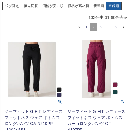
並び替え
優先度順
価格が安い順
価格が高い順
新着順
登録順
133
件中
31
-
60
件表示
1
2
3
…
5
ジーフィット G-FIT レディース
ジーフィット G-FIT レディース
フィットネス ウェア ボトムス
フィットネス ウェア ボトムス
ロングパンツ GA-N210PP
カーゴロングパンツ GF-
【2024SS】
N307PP