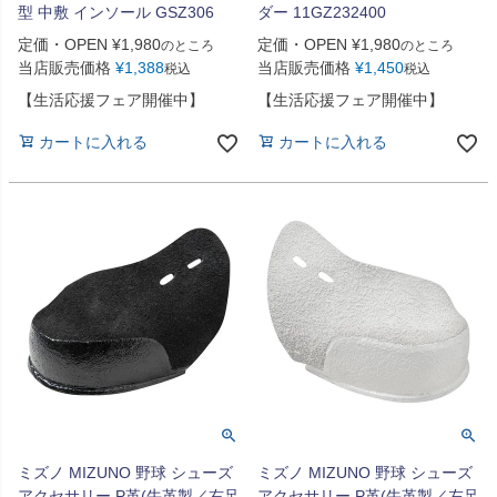
型 中敷 インソール GSZ306
ダー 11GZ232400
定価・OPEN
¥
1,980
定価・OPEN
¥
1,980
のところ
のところ
当店販売価格
¥
1,388
当店販売価格
¥
1,450
税込
税込
【生活応援フェア開催中】
【生活応援フェア開催中】
カートに入れる
カートに入れる
ミズノ MIZUNO 野球 シューズ
ミズノ MIZUNO 野球 シューズ
アクセサリー P革(牛革製／右足
アクセサリー P革(牛革製／左足