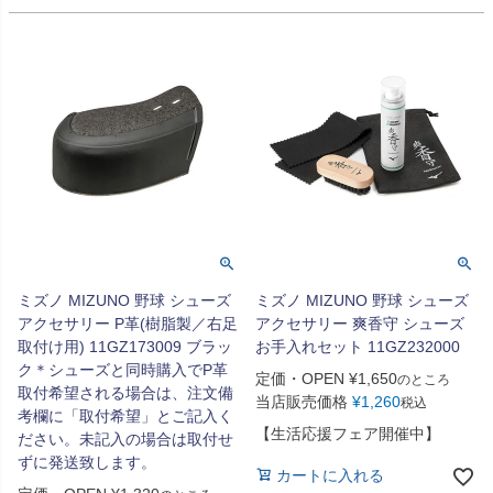
ミズノ MIZUNO 野球 シューズ
ミズノ MIZUNO 野球 シューズ
アクセサリー P革(樹脂製／右足
アクセサリー 爽香守 シューズ
取付け用) 11GZ173009 ブラッ
お手入れセット 11GZ232000
ク＊シューズと同時購入でP革
定価・OPEN
¥
1,650
のところ
取付希望される場合は、注文備
当店販売価格
¥
1,260
税込
考欄に「取付希望」とご記入く
【生活応援フェア開催中】
ださい。未記入の場合は取付せ
ずに発送致します。
カートに入れる