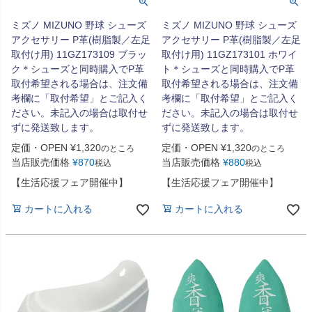
ミズノ MIZUNO 野球 シューズ
ミズノ MIZUNO 野球 シューズ
アクセサリー P革(樹脂製／左足
アクセサリー P革(樹脂製／左足
取付け用) 11GZ173109 ブラッ
取付け用) 11GZ173101 ホワイ
ク＊シューズと同時購入でP革
ト＊シューズと同時購入でP革
取付希望される場合は、注文備
取付希望される場合は、注文備
考欄に「取付希望」とご記入く
考欄に「取付希望」とご記入く
ださい。未記入の場合は取付せ
ださい。未記入の場合は取付せ
ずに発送致します。
ずに発送致します。
定価・OPEN
¥
1,320
定価・OPEN
¥
1,320
のところ
のところ
当店販売価格
¥
870
当店販売価格
¥
880
税込
税込
【生活応援フェア開催中】
【生活応援フェア開催中】
カートに入れる
カートに入れる