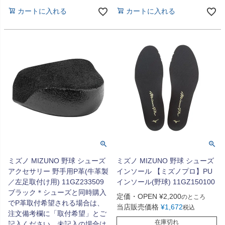
カートに入れる
カートに入れる
ミズノ MIZUNO 野球 シューズ
ミズノ MIZUNO 野球 シューズ
アクセサリー 野手用P革(牛革製
インソール 【ミズノプロ】PU
／左足取付け用) 11GZ233509
インソール(野球) 11GZ150100
ブラック＊シューズと同時購入
定価・OPEN
¥
2,200
のところ
でP革取付希望される場合は、
当店販売価格
¥
1,672
税込
注文備考欄に「取付希望」とご
在庫切れ
記入ください。未記入の場合は