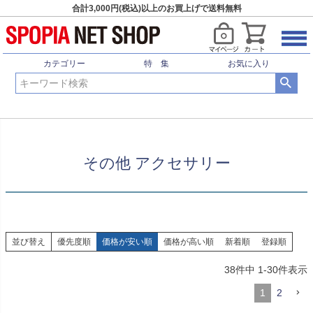
合計3,000円(税込)以上のお買上げで送料無料
HOME
野球 ソフトボール
スパイク シューズ
その他 アクセサリー
カテゴリー
特 集
お気に入り
その他 アクセサリー
並び替え
優先度順
価格が安い順
価格が高い順
新着順
登録順
38
件中
1
-
30
件表示
1
2