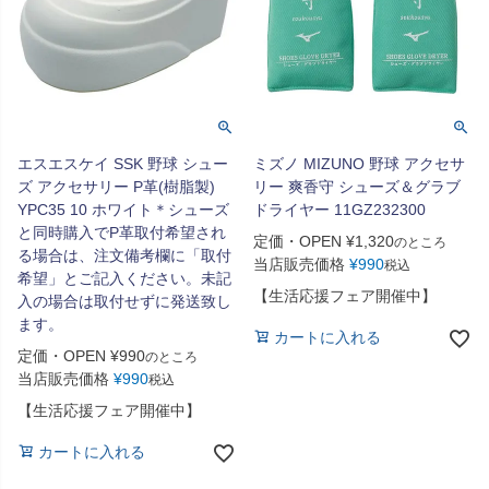
エスエスケイ SSK 野球 シュー
ミズノ MIZUNO 野球 アクセサ
ズ アクセサリー P革(樹脂製)
リー 爽香守 シューズ＆グラブ
YPC35 10 ホワイト＊シューズ
ドライヤー 11GZ232300
と同時購入でP革取付希望され
定価・OPEN
¥
1,320
のところ
る場合は、注文備考欄に「取付
当店販売価格
¥
990
税込
希望」とご記入ください。未記
【生活応援フェア開催中】
入の場合は取付せずに発送致し
ます。
カートに入れる
定価・OPEN
¥
990
のところ
当店販売価格
¥
990
税込
【生活応援フェア開催中】
カートに入れる