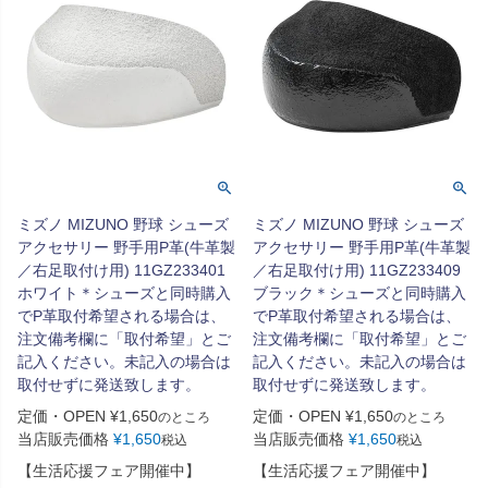
ミズノ MIZUNO 野球 シューズ
ミズノ MIZUNO 野球 シューズ
アクセサリー 野手用P革(牛革製
アクセサリー 野手用P革(牛革製
／右足取付け用) 11GZ233401
／右足取付け用) 11GZ233409
ホワイト＊シューズと同時購入
ブラック＊シューズと同時購入
でP革取付希望される場合は、
でP革取付希望される場合は、
注文備考欄に「取付希望」とご
注文備考欄に「取付希望」とご
記入ください。未記入の場合は
記入ください。未記入の場合は
取付せずに発送致します。
取付せずに発送致します。
定価・OPEN
¥
1,650
定価・OPEN
¥
1,650
のところ
のところ
当店販売価格
¥
1,650
当店販売価格
¥
1,650
税込
税込
【生活応援フェア開催中】
【生活応援フェア開催中】