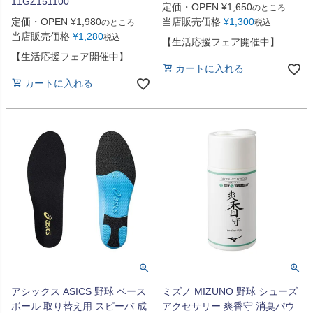
11GZ151100
定価・OPEN
¥
1,650
のところ
定価・OPEN
¥
1,980
当店販売価格
¥
1,300
のところ
税込
当店販売価格
¥
1,280
税込
【生活応援フェア開催中】
【生活応援フェア開催中】
カートに入れる
カートに入れる
アシックス ASICS 野球 ベース
ミズノ MIZUNO 野球 シューズ
ボール 取り替え用 スピーバ 成
アクセサリー 爽香守 消臭パウ