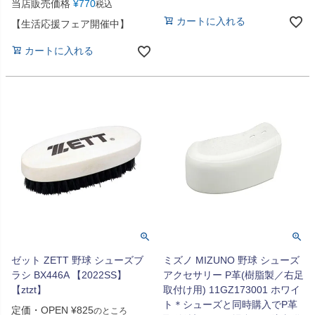
当店販売価格
¥
770
税込
カートに入れる
【生活応援フェア開催中】
カートに入れる
ゼット ZETT 野球 シューズブ
ミズノ MIZUNO 野球 シューズ
ラシ BX446A 【2022SS】
アクセサリー P革(樹脂製／右足
【ztzt】
取付け用) 11GZ173001 ホワイ
ト＊シューズと同時購入でP革
定価・OPEN
¥
825
のところ