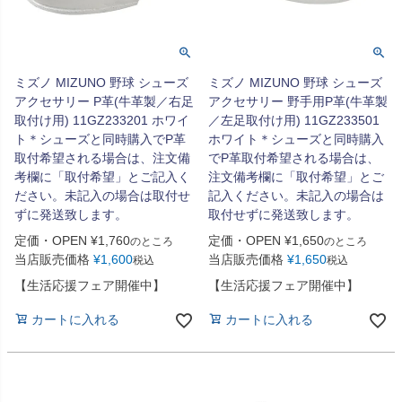
ミズノ MIZUNO 野球 シューズ
ミズノ MIZUNO 野球 シューズ
アクセサリー P革(牛革製／右足
アクセサリー 野手用P革(牛革製
取付け用) 11GZ233201 ホワイ
／左足取付け用) 11GZ233501
ト＊シューズと同時購入でP革
ホワイト＊シューズと同時購入
取付希望される場合は、注文備
でP革取付希望される場合は、
考欄に「取付希望」とご記入く
注文備考欄に「取付希望」とご
ださい。未記入の場合は取付せ
記入ください。未記入の場合は
ずに発送致します。
取付せずに発送致します。
定価・OPEN
¥
1,760
定価・OPEN
¥
1,650
のところ
のところ
当店販売価格
¥
1,600
当店販売価格
¥
1,650
税込
税込
【生活応援フェア開催中】
【生活応援フェア開催中】
カートに入れる
カートに入れる