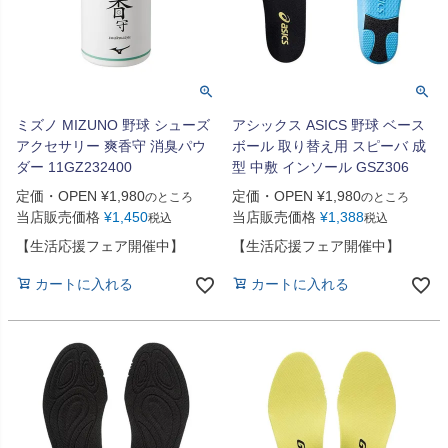
ミズノ MIZUNO 野球 シューズ
アシックス ASICS 野球 ベース
アクセサリー 爽香守 消臭パウ
ボール 取り替え用 スピーバ 成
ダー 11GZ232400
型 中敷 インソール GSZ306
定価・OPEN
¥
1,980
定価・OPEN
¥
1,980
のところ
のところ
当店販売価格
¥
1,450
当店販売価格
¥
1,388
税込
税込
【生活応援フェア開催中】
【生活応援フェア開催中】
カートに入れる
カートに入れる