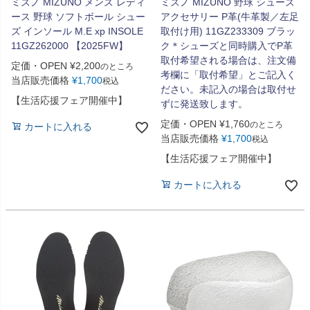
ミズノ MIZUNO メンズ レディ
ミズノ MIZUNO 野球 シューズ
ース 野球 ソフトボール シュー
アクセサリー P革(牛革製／左足
ズ インソール M.E xp INSOLE
取付け用) 11GZ233309 ブラッ
11GZ262000 【2025FW】
ク＊シューズと同時購入でP革
取付希望される場合は、注文備
定価・OPEN
¥
2,200
のところ
考欄に「取付希望」とご記入く
当店販売価格
¥
1,700
税込
ださい。未記入の場合は取付せ
【生活応援フェア開催中】
ずに発送致します。
定価・OPEN
¥
1,760
のところ
カートに入れる
当店販売価格
¥
1,700
税込
【生活応援フェア開催中】
カートに入れる