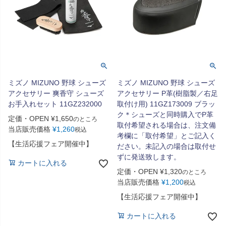
ミズノ MIZUNO 野球 シューズ
ミズノ MIZUNO 野球 シューズ
アクセサリー 爽香守 シューズ
アクセサリー P革(樹脂製／右足
お手入れセット 11GZ232000
取付け用) 11GZ173009 ブラッ
ク＊シューズと同時購入でP革
定価・OPEN
¥
1,650
のところ
取付希望される場合は、注文備
当店販売価格
¥
1,260
税込
考欄に「取付希望」とご記入く
【生活応援フェア開催中】
ださい。未記入の場合は取付せ
ずに発送致します。
カートに入れる
定価・OPEN
¥
1,320
のところ
当店販売価格
¥
1,200
税込
【生活応援フェア開催中】
カートに入れる