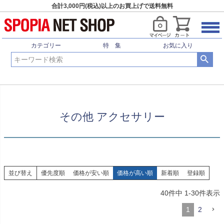
合計3,000円(税込)以上のお買上げで送料無料
HOME
野球 ソフトボール
スパイク シューズ
その他 アクセサリー
カテゴリー
特 集
お気に入り
その他 アクセサリー
並び替え
優先度順
価格が安い順
価格が高い順
新着順
登録順
40
件中
1
-
30
件表示
1
2