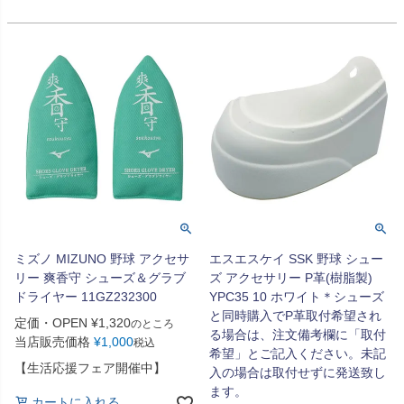
ミズノ MIZUNO 野球 アクセサ
エスエスケイ SSK 野球 シュー
リー 爽香守 シューズ＆グラブ
ズ アクセサリー P革(樹脂製)
ドライヤー 11GZ232300
YPC35 10 ホワイト＊シューズ
と同時購入でP革取付希望され
定価・OPEN
¥
1,320
のところ
る場合は、注文備考欄に「取付
当店販売価格
¥
1,000
税込
希望」とご記入ください。未記
【生活応援フェア開催中】
入の場合は取付せずに発送致し
ます。
カートに入れる