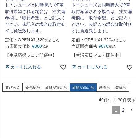
ト＊シューズと同時購入でP革
ト＊シューズと同時購入でP革
取付希望される場合は、注文備
取付希望される場合は、注文備
考欄に「取付希望」とご記入く
考欄に「取付希望」とご記入く
ださい。未記入の場合は取付せ
ださい。未記入の場合は取付せ
ずに発送致します。
ずに発送致します。
定価・OPEN
¥
1,320
定価・OPEN
¥
1,320
のところ
のところ
当店販売価格
¥
880
当店販売価格
¥
870
税込
税込
【生活応援フェア開催中】
【生活応援フェア開催中】
カートに入れる
カートに入れる
並び替え
優先度順
価格が安い順
価格が高い順
新着順
登録順
40
件中
1
-
30
件表示
1
2