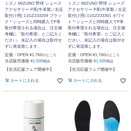
ミズノ MIZUNO 野球 シューズ
ミズノ MIZUNO 野球 シューズ
アクセサリー P革(牛革製／右足
アクセサリー P革(牛革製／左足
取付け用) 11GZ233209 ブラッ
取付け用) 11GZ233301 ホワイ
ク＊シューズと同時購入でP革
ト＊シューズと同時購入でP革
取付希望される場合は、注文備
取付希望される場合は、注文備
考欄に「取付希望」とご記入く
考欄に「取付希望」とご記入く
ださい。未記入の場合は取付せ
ださい。未記入の場合は取付せ
ずに発送致します。
ずに発送致します。
定価・OPEN
¥
1,760
定価・OPEN
¥
1,760
のところ
のところ
当店販売価格
¥
1,500
当店販売価格
¥
1,500
税込
税込
【生活応援フェア開催中】
【生活応援フェア開催中】
カートに入れる
カートに入れる