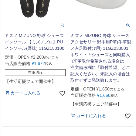
ミズノ MIZUNO 野球 シューズ
ミズノ MIZUNO 野球 シューズ
インソール 【ミズノプロ】PU
アクセサリー 野手用P革(牛革製
インソール(野球) 11GZ150100
／左足取付け用) 11GZ233501
ホワイト＊シューズと同時購入
定価・OPEN
¥
2,200
のところ
でP革取付希望される場合は、
当店販売価格
¥
1,672
税込
注文備考欄に「取付希望」とご
在庫切れ
記入ください。未記入の場合は
取付せずに発送致します。
【生活応援フェア開催中】
定価・OPEN
¥
1,650
のところ
カートに入れる
当店販売価格
¥
1,650
税込
【生活応援フェア開催中】
カートに入れる