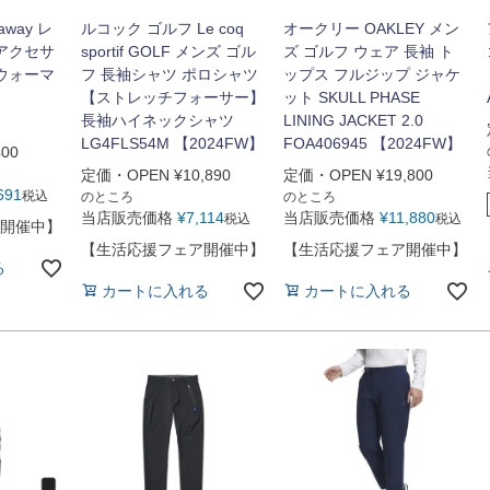
away レ
ルコック ゴルフ Le coq
オークリー OAKLEY メン
 アクセサ
sportif GOLF メンズ ゴル
ズ ゴルフ ウェア 長袖 ト
クウォーマ
フ 長袖シャツ ポロシャツ
ップス フルジップ ジャケ
【ストレッチフォーサー】
ット SKULL PHASE
長袖ハイネックシャツ
LINING JACKET 2.0
LG4FLS54M 【2024FW】
FOA406945 【2024FW】
400
定価・OPEN
¥
10,890
定価・OPEN
¥
19,800
691
税込
のところ
のところ
当店販売価格
¥
7,114
当店販売価格
¥
11,880
税込
税込
開催中】
【生活応援フェア開催中】
【生活応援フェア開催中】
る
カートに入れる
カートに入れる