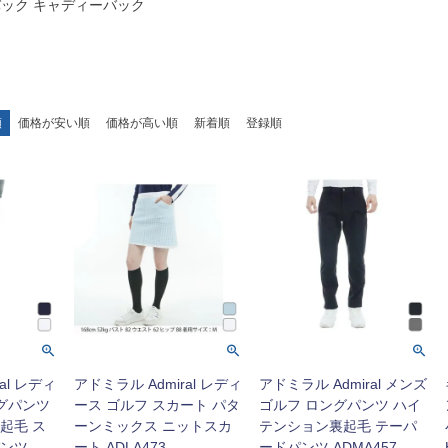
バック キャディーバック
順
価格が安い順
価格が高い順
新着順
登録順
al レディ
アドミラル Admiral レディ
アドミラル Admiral メンズ
ングパンツ
ース ゴルフ スカート パタ
ゴルフ ロングパンツ ハイ
起毛 ス
ーンミックス ニットスカ
テンション裏起毛 テーパ
ンツ
ート ADLA473
ードパンツ ADMA457