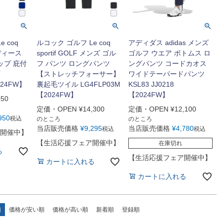
 coq
ルコック ゴルフ Le coq
アディダス adidas メンズ
 レディース
sportif GOLF メンズ ゴル
ゴルフ ウエア ボトムス ロ
ップ 庇付
フ パンツ ロングパンツ
ングパンツ コードカオス
【ストレッチフォーサー】
ワイドテーパードパンツ
024FW】
裏起毛ツイル LG4FLP03M
KSL83 JJ0218
【2024FW】
【2024FW】
950
定価・OPEN
¥
14,300
定価・OPEN
¥
12,100
950
税込
のところ
のところ
当店販売価格
¥
9,295
当店販売価格
¥
4,780
税込
税込
開催中】
【生活応援フェア開催中】
在庫切れ
る
【生活応援フェア開催中】
カートに入れる
カートに入れる
順
価格が安い順
価格が高い順
新着順
登録順