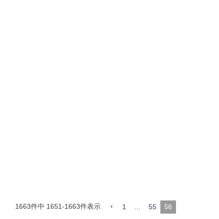
1663
件中
1651
-
1663
件表示
1
…
55
56