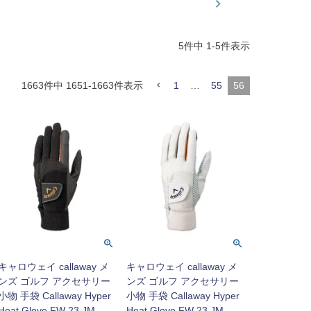
5
件中
1
-
5
件表示
1663
件中
1651
-
1663
件表示
1
…
55
56
キャロウェイ callaway メ
キャロウェイ callaway メ
ンズ ゴルフ アクセサリー
ンズ ゴルフ アクセサリー
小物 手袋 Callaway Hyper
小物 手袋 Callaway Hyper
Heat Glove FW 23 JM
Heat Glove FW 23 JM