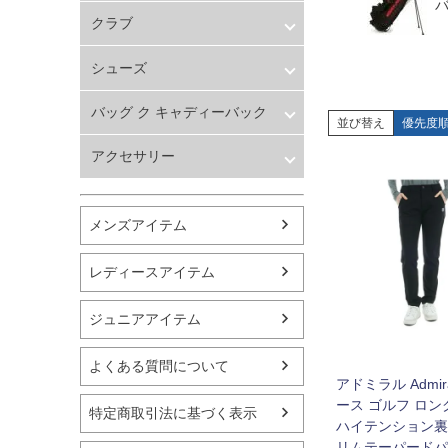
バスケットボール
メンズ
クラブ
シューズ
レディース
ランニング用品
ドライバー
シューズ
スポーツアパレル
FW UT クラブ
テニス
ウェッジ
メンズ
バッグ ク キャディーバック
バレーボール
パター
並び替え
優先度
レディース
フィットネス用品
バッグ キャディーバック
アクセサリー
スイミング用品
マリン
アクセサリー
スケートボード
野球・ソフトボール
メンズアイテム
ゴルフ
卓球用品
レディースアイテム
健康器具・サポーター
スポーツアクセサリー
ジュニアアイテム
バッグ・サングラス
ハンドボール用品
よくある質問について
ラグビー用品
アドミラル Admir
グランドゴルフ
ース ゴルフ ロ
特定商取引法に基づく表示
ハイテンション裏
リムテーパードパ