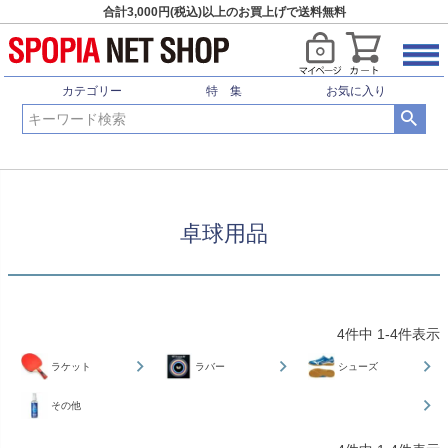
合計3,000円(税込)以上のお買上げで送料無料
HOME
卓球用品
カテゴリー
特 集
お気に入り
卓球用品
4
件中
1
-
4
件表示
ラケット
ラバー
シューズ
その他