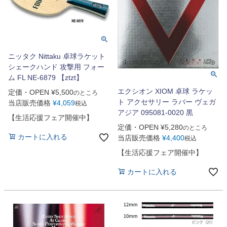
ニッタク Nittaku 卓球ラケット
シェークハンド 攻撃用 フォー
ム FL NE-6879 【ztzt】
エクシオン XIOM 卓球 ラケッ
定価・OPEN
¥
5,500
のところ
ト アクセサリー ラバー ヴェガ
当店販売価格
¥
4,059
税込
アジア 095081-0020 黒
【生活応援フェア開催中】
定価・OPEN
¥
5,280
のところ
カートに入れる
当店販売価格
¥
4,400
税込
【生活応援フェア開催中】
カートに入れる