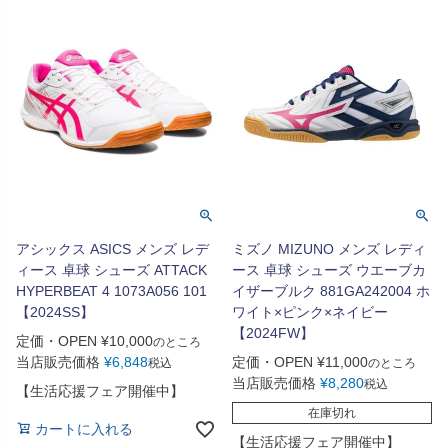
アシックス ASICS メンズ レデ
ミズノ MIZUNO メンズ レディ
ィース 卓球 シューズ ATTACK
ース 卓球 シューズ ウエーブカ
HYPERBEAT 4 1073A056 101
イザーブルク 881GA242004 ホ
【2024SS】
ワイト×ピンク×ネイビー
【2024FW】
定価・OPEN
¥
10,000
のところ
当店販売価格
¥
6,848
定価・OPEN
¥
11,000
税込
のところ
当店販売価格
¥
8,280
税込
【生活応援フェア開催中】
在庫切れ
カートに入れる
【生活応援フェア開催中】