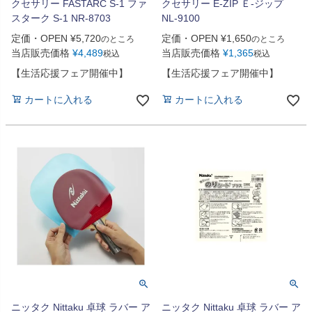
クセサリー FASTARC S-1 ファ
クセサリー E-ZIP Ｅ-ジップ
スターク S-1 NR-8703
NL-9100
定価・OPEN
¥
5,720
定価・OPEN
¥
1,650
のところ
のところ
当店販売価格
¥
4,489
当店販売価格
¥
1,365
税込
税込
【生活応援フェア開催中】
【生活応援フェア開催中】
カートに入れる
カートに入れる
ニッタク Nittaku 卓球 ラバー ア
ニッタク Nittaku 卓球 ラバー ア