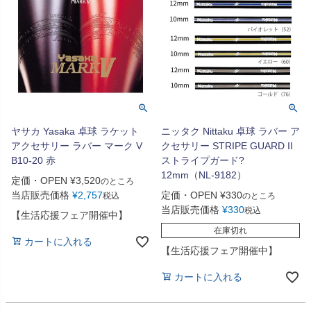
ヤサカ Yasaka 卓球 ラケット
ニッタク Nittaku 卓球 ラバー ア
アクセサリー ラバー マーク V
クセサリー STRIPE GUARD II
B10-20 赤
ストライプガード?
12mm（NL-9182）
定価・OPEN
¥
3,520
のところ
当店販売価格
¥
2,757
定価・OPEN
¥
330
税込
のところ
当店販売価格
¥
330
税込
【生活応援フェア開催中】
在庫切れ
カートに入れる
【生活応援フェア開催中】
カートに入れる