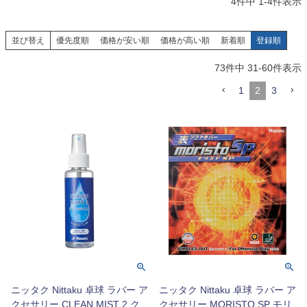
4
件中
1
-
4
件表示
並び替え
優先度順
価格が安い順
価格が高い順
新着順
登録順
73
件中
31
-
60
件表示
1
2
3
ニッタク Nittaku 卓球 ラバー ア
ニッタク Nittaku 卓球 ラバー ア
クセサリー CLEAN MIST 2 ク
クセサリー MORISTO SP モリ