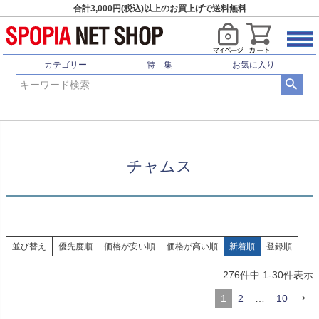
合計3,000円(税込)以上のお買上げで送料無料
HOME
トレッキング
ブランド
チャムス
カテゴリー
特 集
お気に入り
チャムス
並び替え
優先度順
価格が安い順
価格が高い順
新着順
登録順
276
件中
1
-
30
件表示
1
2
…
10