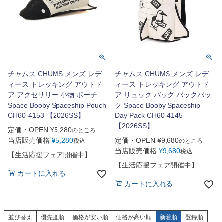
チャムス CHUMS メンズ レデ
チャムス CHUMS メンズ レデ
ィース トレッキング アウトド
ィース トレッキング アウトド
ア アクセサリー 小物 ポーチ
ア リュック バッグ バックパッ
Space Booby Spaceship Pouch
ク Space Booby Spaceship
CH60-4153 【2026SS】
Day Pack CH60-4145
【2026SS】
定価・OPEN
¥
5,280
のところ
当店販売価格
¥
5,280
定価・OPEN
¥
9,680
税込
のところ
当店販売価格
¥
9,680
税込
【生活応援フェア開催中】
【生活応援フェア開催中】
カートに入れる
カートに入れる
並び替え
優先度順
価格が安い順
価格が高い順
新着順
登録順