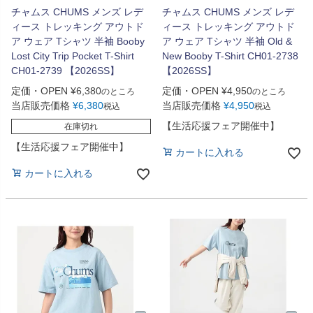
チャムス CHUMS メンズ レデ
チャムス CHUMS メンズ レデ
ィース トレッキング アウトド
ィース トレッキング アウトド
ア ウェア Tシャツ 半袖 Booby
ア ウェア Tシャツ 半袖 Old &
Lost City Trip Pocket T-Shirt
New Booby T-Shirt CH01-2738
CH01-2739 【2026SS】
【2026SS】
定価・OPEN
¥
6,380
定価・OPEN
¥
4,950
のところ
のところ
当店販売価格
¥
6,380
当店販売価格
¥
4,950
税込
税込
【生活応援フェア開催中】
在庫切れ
【生活応援フェア開催中】
カートに入れる
カートに入れる