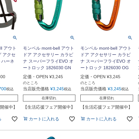
ll アウト
モンベル mont-bell アウト
モンベル mont-bell アウト
グ アクセ
ドア アクセサリー カラビ
ドア アクセサリー カラビ
ットハーネ
ナ スーパーフライEVO オ
ナ スーパーフライEVO オ
ートロック 1826030 GN
ートロック 1826030 OG
700
定価・OPEN
¥
3,245
定価・OPEN
¥
3,245
のところ
のところ
700
当店販売価格
¥
3,245
当店販売価格
¥
3,245
税込
税込
税込
在庫切れ
在庫切れ
開催中】
【生活応援フェア開催中】
【生活応援フェア開催中】
る
カートに入れる
カートに入れる