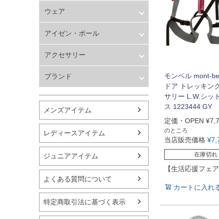
バスケットボール
メンズ
ウェア
シューズ
レディース
ランニング用品
キッズ
メンズ
アイゼン・ポール
スポーツアパレル
レディース
テニス
キッズ
アイゼン・ポール
アクセサリー
バレーボール
フィットネス用品
ハーネス・カラビナ・ロープ
モンベル mont-be
ブランド
スイミング用品
その他
ドア トレッキン
マリン
ノースフェイス
サリー L.W.シ
スケートボード
モンベル
ス 1223444 GY
野球・ソフトボール
メンズアイテム
コロンビア
ゴルフ
定価・OPEN
¥
7,
キャラバン
卓球用品
のところ
レディースアイテム
シナノ
当店販売価格
¥
7,
健康器具・サポーター
チャムス
スポーツアクセサリー
在庫切れ
ジュニアアイテム
その他
バッグ・サングラス
【生活応援フェア
ハンドボール用品
よくある質問について
ラグビー用品
カートに入れ
グランドゴルフ
特定商取引法に基づく表示