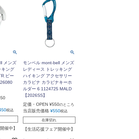
ll メンズ
モンベル mont-bell メンズ
ッキング
レディース トレッキング
TR.ビー
ハイキング アクセサリー
26080
カラビナ カラビナキーホ
ルダー 6 1124725 MALD
【2026SS】
450
定価・OPEN
¥
550
のところ
450
税込
当店販売価格
¥
550
税込
在庫切れ
開催中】
【生活応援フェア開催中】