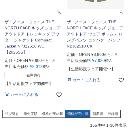
ザ・ノース・フェイス THE
ザ・ノース・フェイス THE
NORTH FACE キッズ ジュニア
NORTH FACE キッズ ジュニア
アウトドア トレッキング アウ
アウトドア ウェア ボトムス ロ
ター ジャケット Compact
ングパンツ コンパクトパンツ
Jacket NPJ22510 WC
NBJ82510 CK
【2025SS】
定価・OPEN
¥
8,800
のところ
定価・OPEN
¥
9,900
当店販売価格
¥
7,920
のところ
税込
当店販売価格
¥
8,019
税込
【生活応援フェア開催中】
在庫切れ
カートに入れる
【生活応援フェア開催中】
カートに入れる
並び替え
優先度順
価格が安い順
価格が高い順
新着順
登録順
165
件中
1
-
30
件表示