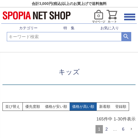
合計3,000円(税込)以上のお買上げで送料無料
HOME
アウトドア
ウェア
キッズ
カテゴリー
特 集
お気に入り
キッズ
並び替え
優先度順
価格が安い順
価格が高い順
新着順
登録順
165
件中
1
-
30
件表示
1
2
…
6