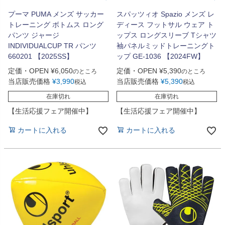
プーマ PUMA メンズ サッカー
スパッツィオ Spazio メンズ レ
トレーニング ボトムス ロング
ディース フットサル ウェア ト
パンツ ジャージ
ップス ロングスリーブ Tシャツ
INDIVIDUALCUP TR パンツ
袖パネルミッドトレーニングト
660201 【2025SS】
ップ GE-1036 【2024FW】
定価・OPEN
¥
6,050
定価・OPEN
¥
5,390
のところ
のところ
当店販売価格
¥
3,990
当店販売価格
¥
5,390
税込
税込
在庫切れ
在庫切れ
【生活応援フェア開催中】
【生活応援フェア開催中】
カートに入れる
カートに入れる