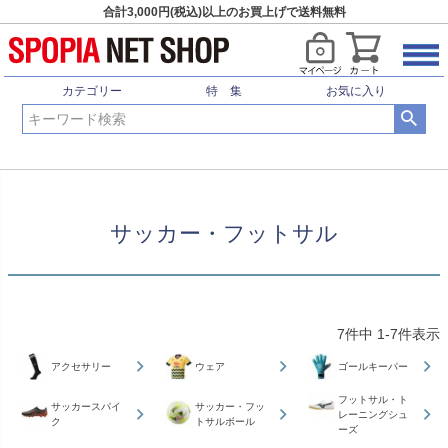
合計3,000円(税込)以上のお買上げで送料無料
HOME
サッカー・フットサル
カテゴリー
特 集
お気に入り
サッカー・フットサル
7
件中
1
-
7
件表示
アクセサリー
ウェア
ゴールキーパー
フットサル・ト
サッカースパイ
サッカー・フッ
レーニングシュ
ク
トサルボール
ーズ