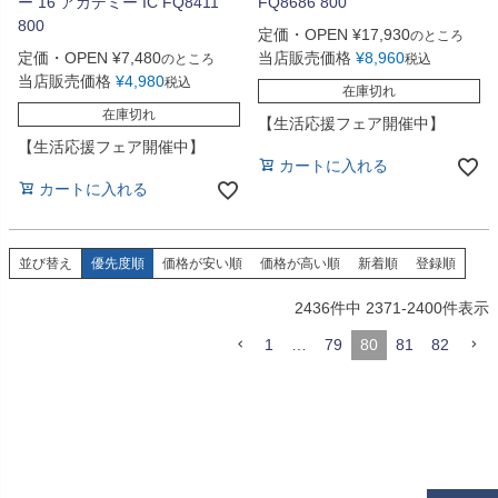
ー 16 アカデミー IC FQ8411
FQ8686 800
800
定価・OPEN
¥
17,930
のところ
定価・OPEN
¥
7,480
当店販売価格
¥
8,960
のところ
税込
当店販売価格
¥
4,980
税込
在庫切れ
在庫切れ
【生活応援フェア開催中】
【生活応援フェア開催中】
カートに入れる
カートに入れる
並び替え
優先度順
価格が安い順
価格が高い順
新着順
登録順
2436
件中
2371
-
2400
件表示
1
…
79
80
81
82