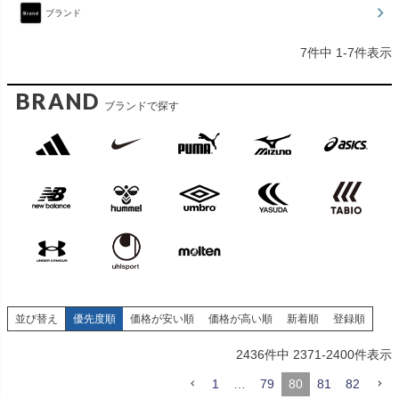
ブランド
7
件中
1
-
7
件表示
BRAND
ブランドで探す
並び替え
優先度順
価格が安い順
価格が高い順
新着順
登録順
2436
件中
2371
-
2400
件表示
1
…
79
80
81
82