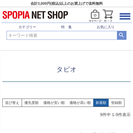
合計3,000円(税込)以上のお買上げで送料無料
HOME
サッカー・フットサル
ブランド
タビオ
カテゴリー
特 集
お気に入り
タビオ
並び替え
優先度順
価格が安い順
価格が高い順
新着順
登録順
9
件中
1
-
9
件表示