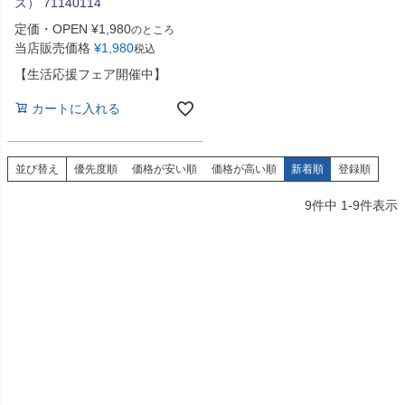
ズ） 71140114
定価・OPEN
¥
1,980
のところ
当店販売価格
¥
1,980
税込
【生活応援フェア開催中】
カートに入れる
並び替え
優先度順
価格が安い順
価格が高い順
新着順
登録順
9
件中
1
-
9
件表示